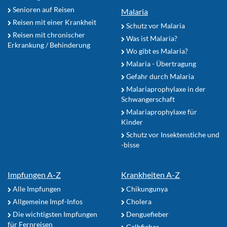
Senioren auf Reisen
Malaria
Reisen mit einer Krankheit
Schutz vor Malaria
Reisen mit chronischer
Was ist Malaria?
Erkrankung / Behinderung
Wo gibt es Malaria?
Malaria - Übertragung
Gefahr durch Malaria
Malariaprophylaxe in der
Schwangerschaft
Malariaprophylaxe für
Kinder
Schutz vor Insektenstiche und
-bisse
Impfungen A-Z
Krankheiten A-Z
Alle Impfungen
Chikungunya
Allgemeine Impf-Infos
Cholera
Die wichtigsten Impfungen
Denguefieber
für Fernreisen
Gelbfieber