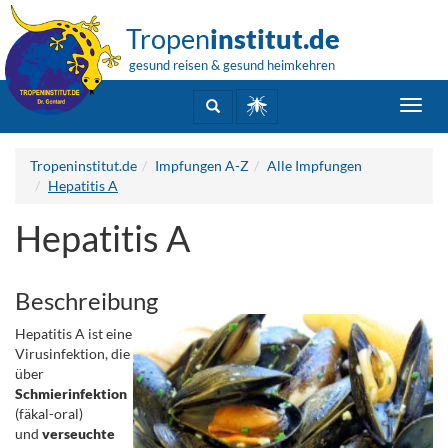
Tropen
institut.de
gesund reisen & gesund heimkehren
Toggl
navig
Tropeninstitut.de
Impfungen A-Z
Alle Impfungen
Hepatitis A
Hepatitis A
Beschreibung
Hepatitis A ist eine
Virusinfektion, die
über
Schmierinfektion
(fäkal-oral)
und
verseuchte