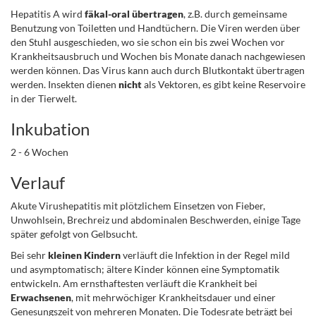
Hepatitis A wird
fäkal-oral übertragen
, z.B. durch gemeinsame
Benutzung von Toiletten und Handtüchern. Die Viren werden über
den Stuhl ausgeschieden, wo sie schon ein bis zwei Wochen vor
Krankheitsausbruch und Wochen bis Monate danach nachgewiesen
werden können. Das Virus kann auch durch Blutkontakt übertragen
werden. Insekten dienen
nicht
als Vektoren, es gibt keine Reservoire
in der Tierwelt.
Inkubation
2 - 6 Wochen
Verlauf
Akute Virushepatitis mit plötzlichem Einsetzen von Fieber,
Unwohlsein, Brechreiz und abdominalen Beschwerden, einige Tage
später gefolgt von Gelbsucht.
Bei sehr
kleinen Kindern
verläuft die Infektion in der Regel mild
und asymptomatisch; ältere Kinder können eine Symptomatik
entwickeln. Am ernsthaftesten verläuft die Krankheit bei
Erwachsenen
, mit mehrwöchiger Krankheitsdauer und einer
Genesungszeit von mehreren Monaten. Die Todesrate beträgt bei