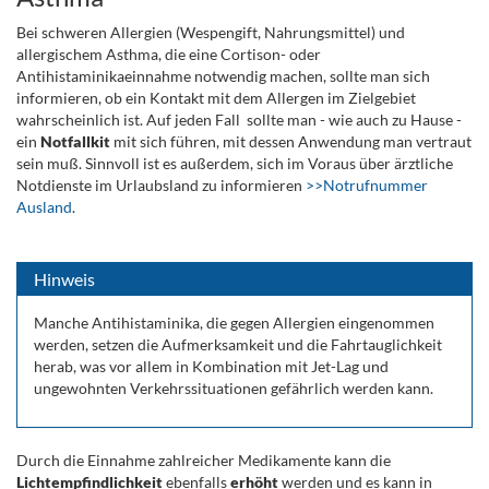
Bei schweren Allergien (Wespengift, Nahrungsmittel) und
allergischem Asthma, die eine Cortison- oder
Antihistaminikaeinnahme notwendig machen, sollte man sich
informieren, ob ein Kontakt mit dem Allergen im Zielgebiet
wahrscheinlich ist. Auf jeden Fall sollte man - wie auch zu Hause -
ein
Notfallkit
mit sich führen, mit dessen Anwendung man vertraut
sein muß. Sinnvoll ist es außerdem, sich im Voraus über ärztliche
Notdienste im Urlaubsland zu informieren
>>Notrufnummer
Ausland
.
.
Hinweis
Manche Antihistaminika, die gegen Allergien eingenommen
werden, setzen die Aufmerksamkeit und die Fahrtauglichkeit
herab, was vor allem in Kombination mit Jet-Lag und
ungewohnten Verkehrssituationen gefährlich werden kann.
Durch die Einnahme zahlreicher Medikamente kann die
Lichtempfindlichkeit
ebenfalls
erhöht
werden und es kann in