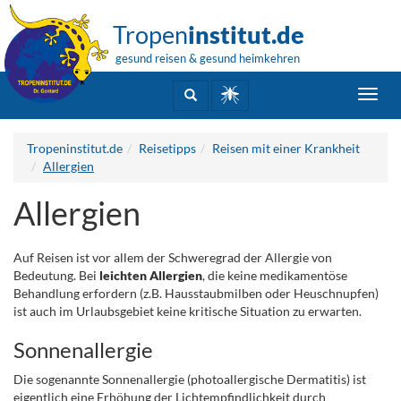
Tropen
institut.de
gesund reisen & gesund heimkehren
Toggl
navig
Tropeninstitut.de
Reisetipps
Reisen mit einer Krankheit
Allergien
Allergien
Auf Reisen ist vor allem der Schweregrad der Allergie von
Bedeutung. Bei
leichten Allergien
, die keine medikamentöse
Behandlung erfordern (z.B. Hausstaubmilben oder Heuschnupfen)
ist auch im Urlaubsgebiet keine kritische Situation zu erwarten.
Sonnenallergie
Die sogenannte Sonnenallergie (photoallergische Dermatitis) ist
eigentlich eine Erhöhung der Lichtempfindlichkeit durch