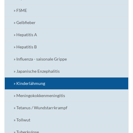
» FSME
» Gelbfieber
» Hepatitis A
» Hepatitis B
» Influenza - saisonale Grippe
» Japanische Enzephalitis
» Kinderlähmung
» Meningokokkenmeningitis
» Tetanus / Wundstarrkrampf
» Tollwut
» Tuberkulose