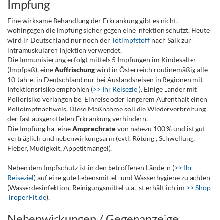
Impfung
Eine wirksame Behandlung der Erkrankung gibt es nicht,
wohingegen die Impfung sicher gegen eine Infektion schützt. Heute
wird in Deutschland nur noch der
Totimpfstoff
nach Salk zur
intramuskulären Injektion verwendet.
Die Immunisierung erfolgt mittels 5 Impfungen im Kindesalter
(Impfpaß), eine
Auffrischung
wird in Österreich routinemäßig alle
10 Jahre, in Deutschland nur bei Auslandsreisen in Regionen mit
Infektionsrisiko empfohlen (
>> Ihr Reiseziel
). Einige Länder mit
Poliorisiko verlangen bei Einreise oder längerem Aufenthalt einen
Polioimpfnachweis. Diese Maßnahme soll die Wiederverbreitung
der fast ausgerotteten Erkrankung verhindern.
Die Impfung hat eine
Ansprechrate
von nahezu 100 % und ist gut
verträglich und nebenwirkungsarm (evtl. Rötung , Schwellung,
Fieber, Müdigkeit, Appetitmangel).
Neben dem Impfschutz ist in den betroffenen Ländern (
>> Ihr
Reiseziel
) auf eine gute Lebensmittel- und Wasserhygiene zu achten
(Wasserdesinfektion, Reinigungsmittel u.a. ist erhältlich im
>>
Shop
TropenFit.de
).
Nebenwirkungen / Gegenanzeige