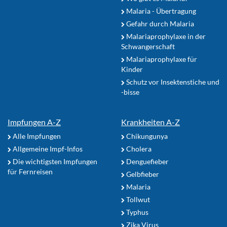
Malaria - Übertragung
Gefahr durch Malaria
Malariaprophylaxe in der
Schwangerschaft
Malariaprophylaxe für
Kinder
Schutz vor Insektenstiche und
-bisse
Impfungen A-Z
Krankheiten A-Z
Alle Impfungen
Chikungunya
Allgemeine Impf-Infos
Cholera
Die wichtigsten Impfungen
Denguefieber
für Fernreisen
Gelbfieber
Malaria
Tollwut
Typhus
Zika Virus