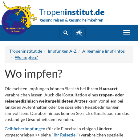
Tropen
institut.de
gesund reisen & gesund heimkehren
Toggl
navig
Tropeninstitut.de
Impfungen A-Z
Allgemeine Impf-Infos
Wo impfen?
Wo impfen?
Die meisten Impfungen können Sie sich bei Ihrem
Hausarzt
verabreichen lassen. Auch die Konsultation eines
tropen- oder
reisemedizinisch weitergebildeten Arztes
kann vor allem bei
längeren Aufenthalten oder bei speziellen Reisebedingungen
sinnvoll sein. Darüber hinaus können Sie sich oftmals auch an das
zuständige Gesundheitsamt wenden.
Gelbfieberimpfungen
(für die Einreise in einigen Ländern
vorgeschrieben >> siehe "
Ihr Reiseziel
") verabreichen spezielle