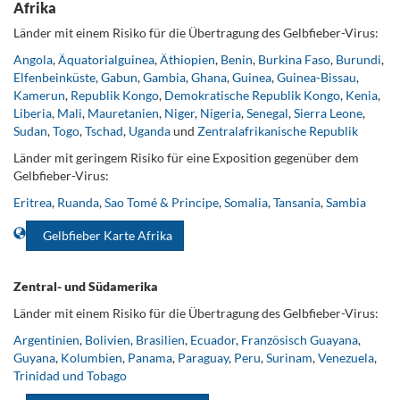
Afrika
Länder mit einem Risiko für die Übertragung des Gelbfieber-Virus:
Angola
,
Ä
quatorialguinea
,
Äthiopien
,
Benin
,
Burkina Faso
,
Burundi
,
Elfenbeinküste
,
Gabun
,
Gambia
,
Ghana
,
Guinea
,
Guinea-Bissau
,
Kamerun
,
Republik Kongo
,
Demokratische Republik Kongo
,
Kenia
,
Liberia
,
Mali
,
Mauretanien
,
Niger
,
Nigeria
,
Senegal
,
Sierra Leone
,
Sudan
,
Togo
,
Tschad
,
Uganda
und
Zentralafrikanische Republik
Länder mit geringem Risiko für eine Exposition gegenüber dem
Gelbfieber-Virus:
Eritrea
,
Ruanda
,
Sao Tomé & Principe
,
Somalia
,
Tansania
,
Sambia
Gelbfieber Karte Afrika
.
Zentral- und Südamerika
Länder mit einem Risiko für die Übertragung des Gelbfieber-Virus:
Argentinien
,
Bolivien
,
Brasilien
,
Ecuador
,
Französisch Guayana
,
Guyana
,
Kolumbien
,
Panama
,
Paraguay
,
Peru
,
Surinam
,
Venezuela
,
Trinidad und Tobago