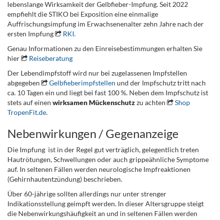
lebenslange Wirksamkeit der Gelbfieber-Impfung. Seit 2022
empfiehlt die STIKO bei Exposition eine einmalige
Auffrischungsimpfung im Erwachsenenalter zehn Jahre nach der
ersten Impfung
RKI.
Genau Informationen zu den Einreisebestimmungen erhalten Sie
hier
Reiseberatung
Der Lebendimpfstoff wird nur bei zugelassenen Impfstellen
abgegeben
Gelbfieberimpfstellen
und der Impfschutz tritt nach
ca. 10 Tagen ein und liegt bei fast 100 %. Neben dem Impfschutz ist
stets auf einen
wirksamen Mückenschutz
zu achten
Shop
TropenFit.de
.
Nebenwirkungen / Gegenanzeige
Die Impfung ist in der Regel gut verträglich, gelegentlich treten
Hautrötungen, Schwellungen oder auch grippeähnliche Symptome
auf. In seltenen Fällen werden neurologische Impfreaktionen
(Gehirnhautentzündung) beschrieben.
Über 60-jährige sollten allerdings nur unter strenger
Indikationsstellung geimpft werden. In dieser Altersgruppe steigt
die Nebenwirkungshäufigkeit an und in seltenen Fällen werden