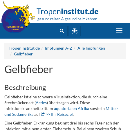
Tropen
institut.de
gesund reisen & gesund heimkehren
Toggl
navig
Tropeninstitut.de
Impfungen A-Z
Alle Impfungen
Gelbfieber
Gelbfieber
Beschreibung
Gelbfieber ist eine schwere Virusinfektion, die durch eine
Stechmückenart (
Aedes
) übertragen wird. Diese
Infektionskrankheit tritt im
äquatorialen Afrika
sowie in
Mittel-
und Südamerika
auf
>> Ihr Reiseziel
.
Eine Gelbfieber-Erkrankung beginnt drei bis sechs Tage nach der
Infektion mit einem ersten Fieberschub. Bei einem zweiten Schub -