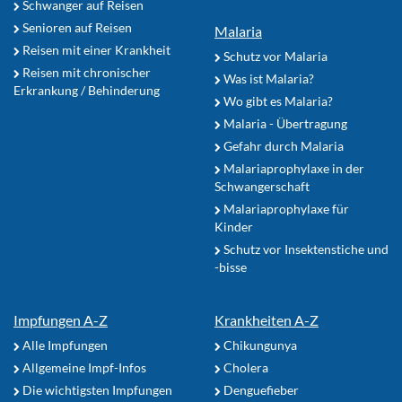
Schwanger auf Reisen
Senioren auf Reisen
Malaria
Reisen mit einer Krankheit
Schutz vor Malaria
Reisen mit chronischer
Was ist Malaria?
Erkrankung / Behinderung
Wo gibt es Malaria?
Malaria - Übertragung
Gefahr durch Malaria
Malariaprophylaxe in der
Schwangerschaft
Malariaprophylaxe für
Kinder
Schutz vor Insektenstiche und
-bisse
Impfungen A-Z
Krankheiten A-Z
Alle Impfungen
Chikungunya
Allgemeine Impf-Infos
Cholera
Die wichtigsten Impfungen
Denguefieber