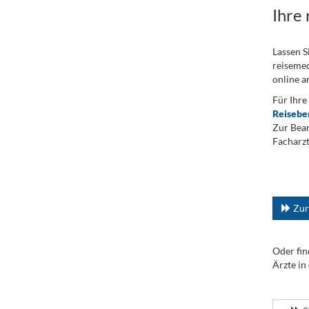
Ihre
Lassen S
reisemed
online a
Für Ihre
Reisebe
Zur Bean
Facharzt
.
...
Zur
Oder fin
Ärzte in
.