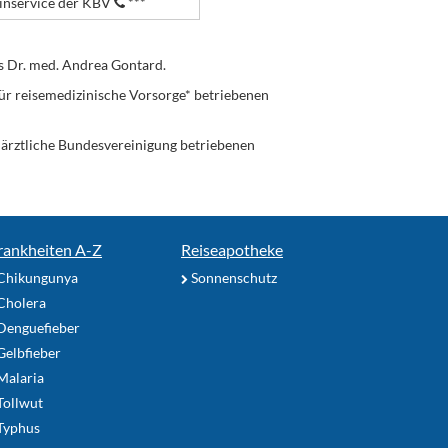
nservice der KBV
***
s Dr. med. Andrea Gontard.
ür reisemedizinische Vorsorge* betriebenen
enärztliche Bundesvereinigung betriebenen
rankheiten A-Z
Reiseapotheke
Chikungunya
Sonnenschutz
Cholera
Denguefieber
elbfieber
Malaria
Tollwut
Typhus