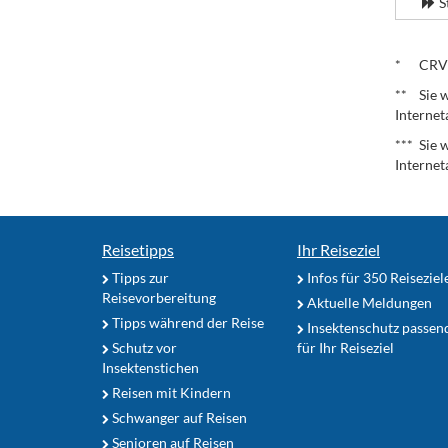
S
.
* CRV – 
** Sie w
Internet
*** Sie 
Internet
Reisetipps
Ihr Reiseziel
Tipps zur
Infos für 350 Reiseziel
Reisevorbereitung
Aktuelle Meldungen
Tipps während der Reise
Insektenschutz passen
Schutz vor
für Ihr Reiseziel
Insektenstichen
Reisen mit Kindern
Schwanger auf Reisen
Senioren auf Reisen