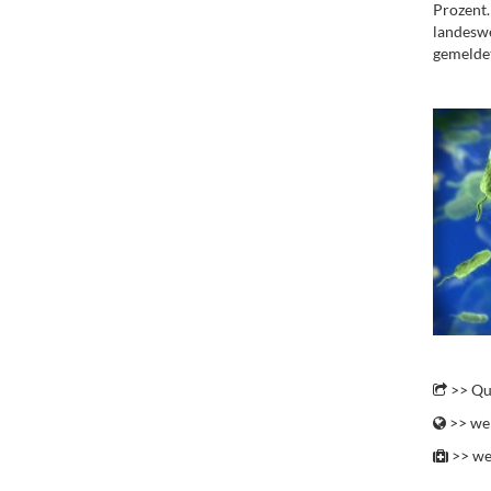
Prozent.
landeswe
gemeldet
.
..
>> Qu
>> wei
>> we