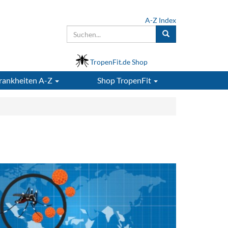
A-Z Index
TropenFit.de Shop
rankheiten A-Z
Shop
TropenFit