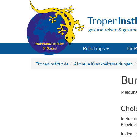
Tropen
inst
gesund reisen & gesun
Reisetipps
Ihr R
Tropeninstitut.de
Aktuelle Krankheitsmeldungen
Bur
Meldung
Chole
In Burun
Provinze
In den l