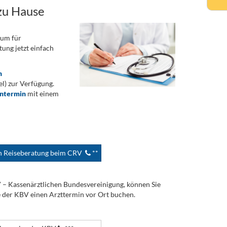
zu Hause
rum für
ung jetzt einfach
n
) zur Verfügung.
ontermin
mit einem
en Reiseberatung beim CRV
**
V – Kassenärztlichen Bundesvereinigung, können Sie
e der KBV einen Arzttermin vor Ort buchen.