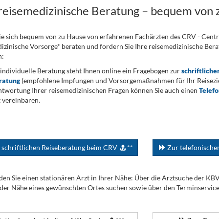
 reisemedizinische Beratung – bequem von 
ie sich bequem von zu Hause von erfahrenen Fachärzten des CRV - Cent
izinische Vorsorge* beraten und fordern Sie Ihre reisemedizinische Berat
n:
 individuelle Beratung steht Ihnen online ein Fragebogen zur
schriftliche
ratung
(empfohlene Impfungen und Vorsorgemaßnahmen für Ihr Reiseziel
twortung Ihrer reisemedizinischen Fragen können Sie auch einen
Telef
 vereinbaren.
 schriftlichen Reiseberatung beim CRV
**
Zur telefonisch
den Sie einen stationären Arzt in Ihrer Nähe: Über die Arztsuche der KB
 der Nähe eines gewünschten Ortes suchen sowie über den Terminservic