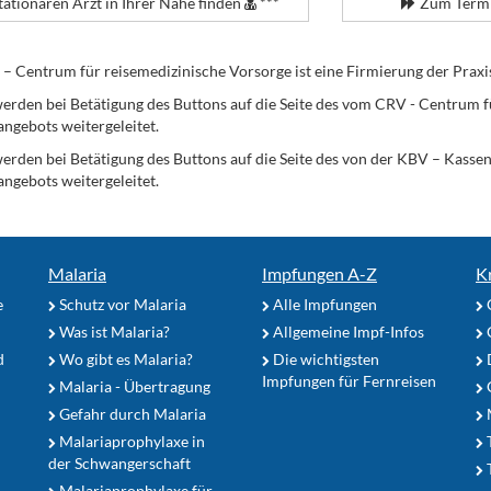
tationären Arzt in Ihrer Nähe finden
***
Zum Termi
Centrum für reisemedizinische Vorsorge ist eine Firmierung der Praxi
erden bei Betätigung des Buttons auf die Seite des vom CRV - Centrum f
angebots weitergeleitet.
werden bei Betätigung des Buttons auf die Seite des von der KBV – Kass
angebots weitergeleitet.
Malaria
Impfungen A-Z
K
e
Schutz vor Malaria
Alle Impfungen
Was ist Malaria?
Allgemeine Impf-Infos
d
Wo gibt es Malaria?
Die wichtigsten
Impfungen für Fernreisen
Malaria - Übertragung
G
Gefahr durch Malaria
Malariaprophylaxe in
der Schwangerschaft
Malariaprophylaxe für