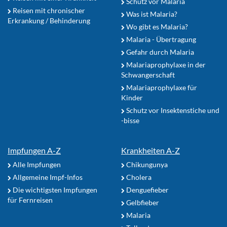
Schutz vor Malaria
Reisen mit chronischer
Was ist Malaria?
Erkrankung / Behinderung
Wo gibt es Malaria?
Malaria - Übertragung
Gefahr durch Malaria
Malariaprophylaxe in der
Schwangerschaft
Malariaprophylaxe für
Kinder
Schutz vor Insektenstiche und
-bisse
Impfungen A-Z
Krankheiten A-Z
Alle Impfungen
Chikungunya
Allgemeine Impf-Infos
Cholera
Die wichtigsten Impfungen
Denguefieber
für Fernreisen
Gelbfieber
Malaria