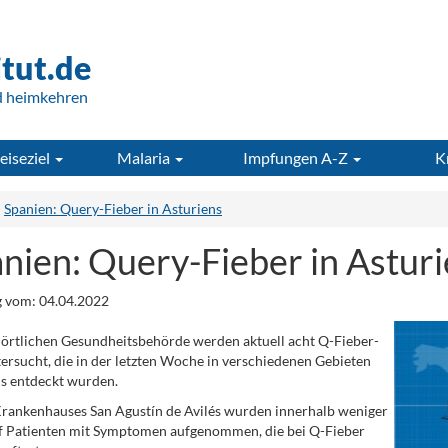
itut.de
d heimkehren
eiseziel
Malaria
Impfungen A-Z
K
Spanien: Query-Fieber in Asturiens
nien: Query-Fieber in Astur
 vom: 04.04.2022
 örtlichen Gesundheitsbehörde werden aktuell acht Q-Fieber-
tersucht, die in der letzten Woche in verschiedenen Gebieten
ns entdeckt wurden.
rankenhauses San Agustín de Avilés wurden innerhalb weniger
f Patienten mit Symptomen aufgenommen, die bei Q-Fieber