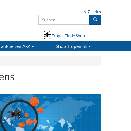
A-Z Index
TropenFit.de Shop
rankheiten A-Z
Shop
TropenFit
iens