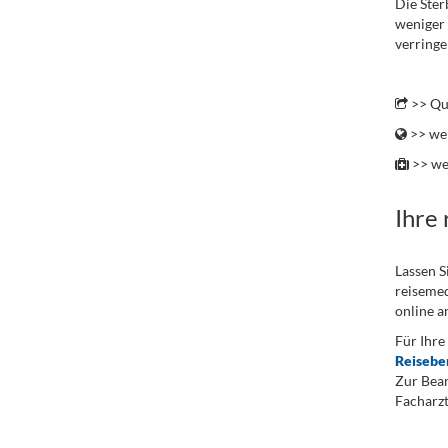
Die Ster
weniger 
verringe
.
>> Qu
>> wei
>> we
Ihre
Lassen S
reisemed
online a
Für Ihre
Reisebe
Zur Bean
Facharzt
.