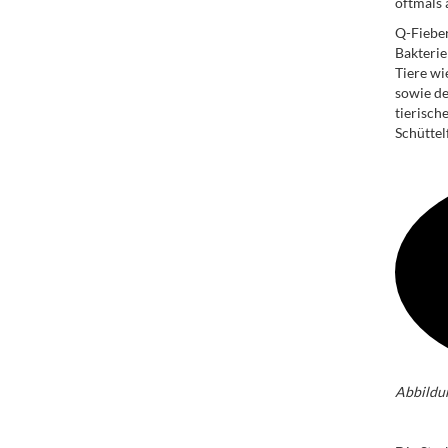
oftmals 
Q-Fieber
Bakterie
Tiere wi
sowie de
tierisch
Schüttel
.
Abbildun
.