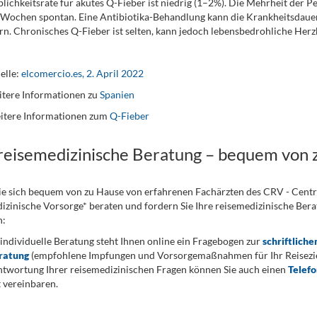
blichkeitsrate für akutes Q-Fieber ist niedrig (1–2%). Die Mehrheit der P
Wochen spontan. Eine Antibiotika-Behandlung kann die Krankheitsdauer
rn. Chronisches Q-Fieber ist selten, kann jedoch lebensbedrohliche Her
elle:
elcomercio.es, 2. April 2022
tere Informationen zu
Spanien
itere Informationen zum
Q-Fieber
 reisemedizinische Beratung – bequem von 
ie sich bequem von zu Hause von erfahrenen Fachärzten des CRV - Cent
izinische Vorsorge* beraten und fordern Sie Ihre reisemedizinische Berat
n:
 individuelle Beratung steht Ihnen online ein Fragebogen zur
schriftliche
ratung
(empfohlene Impfungen und Vorsorgemaßnahmen für Ihr Reiseziel
twortung Ihrer reisemedizinischen Fragen können Sie auch einen
Telef
 vereinbaren.