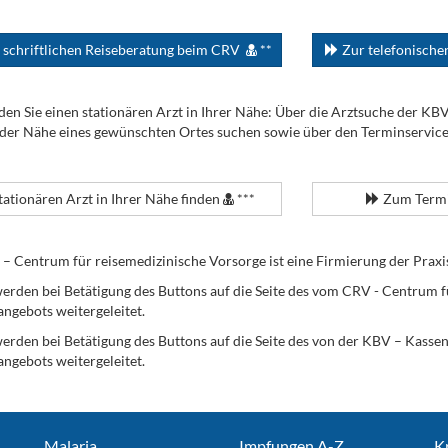
 schriftlichen Reiseberatung beim CRV
**
Zur telefonisch
den Sie einen stationären Arzt in Ihrer Nähe: Über die Arztsuche der KB
 der Nähe eines gewünschten Ortes suchen sowie über den Terminservic
tationären Arzt in Ihrer Nähe finden
***
Zum Termi
Centrum für reisemedizinische Vorsorge ist eine Firmierung der Praxi
erden bei Betätigung des Buttons auf die Seite des vom CRV - Centrum f
angebots weitergeleitet.
werden bei Betätigung des Buttons auf die Seite des von der KBV – Kass
angebots weitergeleitet.
Malaria
Impfungen A-Z
K