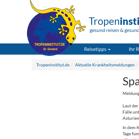
Tropen
inst
gesund reisen & gesun
Reisetipps
Ihr R
Tropeninstitut.de
Aktuelle Krankheitsmeldungen
Spa
Meldung
Laut der
Fälle un
Asturie
In dem K
Tage fün