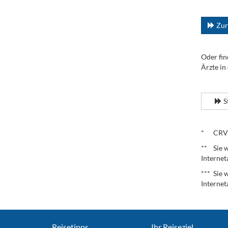
...
Zur
Oder fin
Ärzte in
.
S
.
* CRV – 
** Sie w
Internet
*** Sie 
Internet
Reisetipps
Ihr Reiseziel