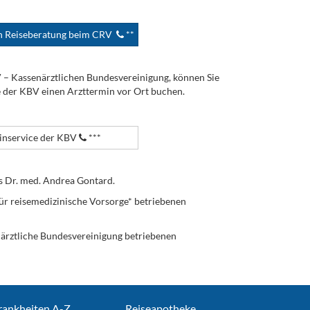
en Reiseberatung beim CRV
**
V – Kassenärztlichen Bundesvereinigung, können Sie
e der KBV einen Arzttermin vor Ort buchen.
nservice der KBV
***
s Dr. med. Andrea Gontard.
ür reisemedizinische Vorsorge* betriebenen
enärztliche Bundesvereinigung betriebenen
rankheiten A-Z
Reiseapotheke