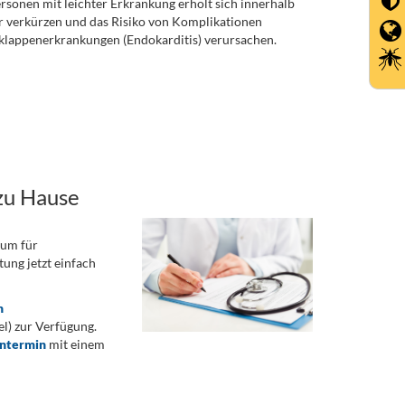
ersonen mit leichter Erkrankung erholt sich innerhalb
 verkürzen und das Risiko von Komplikationen
zklappenerkrankungen (Endokarditis) verursachen.
zu Hause
rum für
ung jetzt einfach
n
) zur Verfügung.
ontermin
mit einem