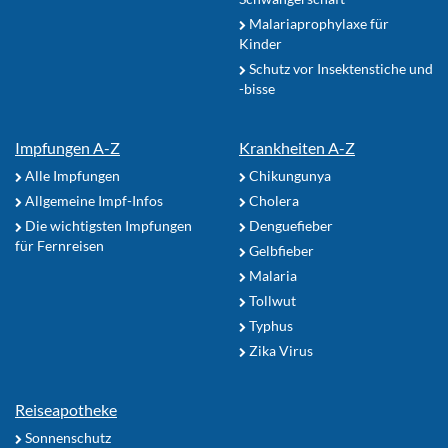
Malariaprophylaxe für
Kinder
Schutz vor Insektenstiche und
-bisse
Impfungen A-Z
Krankheiten A-Z
Alle Impfungen
Chikungunya
Allgemeine Impf-Infos
Cholera
Die wichtigsten Impfungen
Denguefieber
für Fernreisen
Gelbfieber
Malaria
Tollwut
Typhus
Zika Virus
Reiseapotheke
Sonnenschutz