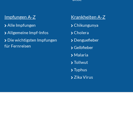
Impfungen A-Z
Krankheiten A-Z
Alle Impfungen
Chikungunya
Allgemeine Impf-Infos
Cholera
Die wichtigsten Impfungen
Denguefieber
für Fernreisen
Gelbfieber
Malaria
Tollwut
Typhus
Zika Virus
Reiseapotheke
Sonnenschutz
Mückenschutz Tipps
Ihr Reiseziel
Zum Seitenanfang
Nutzerhinweise
TropenFit.de Shop
Datenschutz
Kontakt