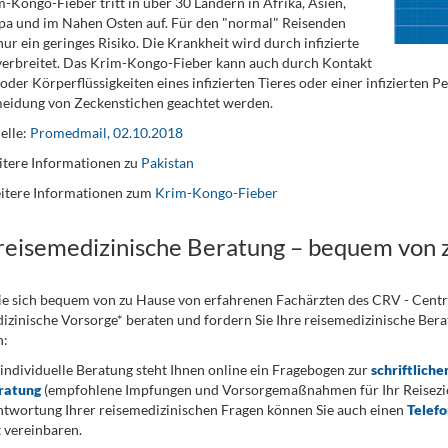
-Kongo-Fieber tritt in über 30 Ländern in Afrika, Asien,
a und im Nahen Osten auf. Für den "normal" Reisenden
nur ein geringes Risiko. Die Krankheit wird durch infizierte
erbreitet. Das Krim-Kongo-Fieber kann auch durch Kontakt
 oder Körperflüssigkeiten eines infizierten Tieres oder einer infizierten 
eidung von Zeckenstichen geachtet werden.
elle:
Promedmail, 02.10.2018
tere Informationen zu
Pakistan
itere Informationen zum
Krim-Kongo-Fieber
 reisemedizinische Beratung – bequem von 
ie sich bequem von zu Hause von erfahrenen Fachärzten des CRV - Cent
izinische Vorsorge* beraten und fordern Sie Ihre reisemedizinische Berat
n:
 individuelle Beratung steht Ihnen online ein Fragebogen zur
schriftliche
ratung
(empfohlene Impfungen und Vorsorgemaßnahmen für Ihr Reiseziel
twortung Ihrer reisemedizinischen Fragen können Sie auch einen
Telef
 vereinbaren.