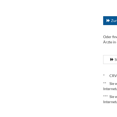
.
...
Zur
Oder fin
Ärzte in
.
S
.
* CRV – 
** Sie w
Internet
*** Sie 
Internet