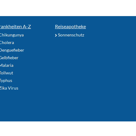
rankheiten A-Z
Reiseapotheke
Chikungunya
Sonnenschutz
Cholera
Denguefieber
elbfieber
Malaria
Tollwut
Typhus
ika Virus
utzungsbedingungen
Impressum