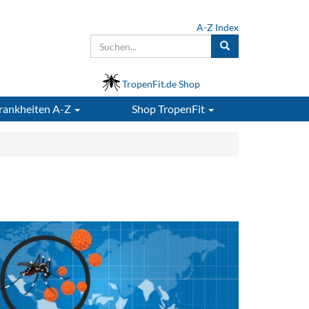
A-Z Index
TropenFit.de Shop
rankheiten A-Z
Shop
TropenFit