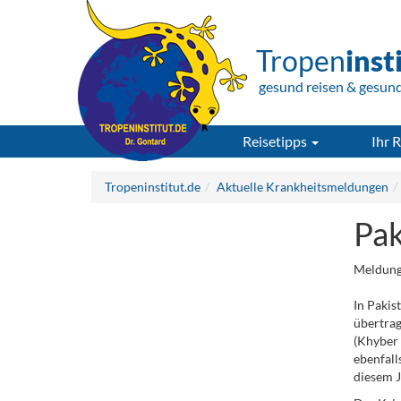
Tropen
inst
gesund reisen & gesun
Reisetipps
Ihr R
Tropeninstitut.de
Aktuelle Krankheitsmeldungen
Pak
Meldung
In Pakis
übertrag
(Khyber 
ebenfall
diesem J