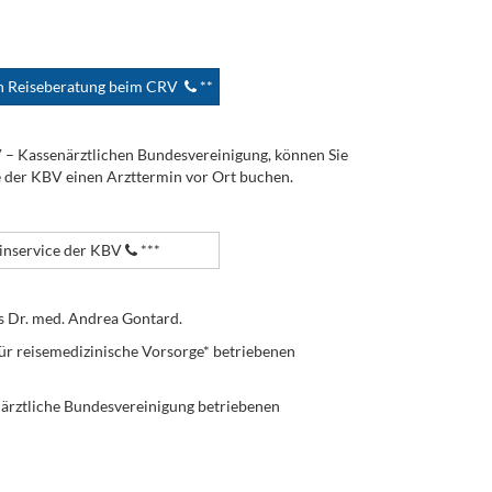
en Reiseberatung beim CRV
**
V – Kassenärztlichen Bundesvereinigung, können Sie
e der KBV einen Arzttermin vor Ort buchen.
nservice der KBV
***
s Dr. med. Andrea Gontard.
ür reisemedizinische Vorsorge* betriebenen
enärztliche Bundesvereinigung betriebenen