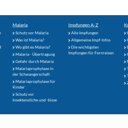
Malaria
Impfungen A-Z
K
e
Schutz vor Malaria
Alle Impfungen
Was ist Malaria?
Allgemeine Impf-Infos
d
Wo gibt es Malaria?
Die wichtigsten
Impfungen für Fernreisen
Malaria - Übertragung
G
Gefahr durch Malaria
Malariaprophylaxe in
der Schwangerschaft
Malariaprophylaxe für
Z
Kinder
Schutz vor
Insektenstiche und -bisse
Datenschutz
Kontakt
N