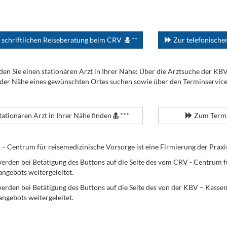
 schriftlichen Reiseberatung beim CRV
**
Zur telefonisch
den Sie einen stationären Arzt in Ihrer Nähe: Über die Arztsuche der KB
 der Nähe eines gewünschten Ortes suchen sowie über den Terminservic
tationären Arzt in Ihrer Nähe finden
***
Zum Termi
Centrum für reisemedizinische Vorsorge ist eine Firmierung der Praxi
erden bei Betätigung des Buttons auf die Seite des vom CRV - Centrum f
angebots weitergeleitet.
werden bei Betätigung des Buttons auf die Seite des von der KBV – Kass
angebots weitergeleitet.