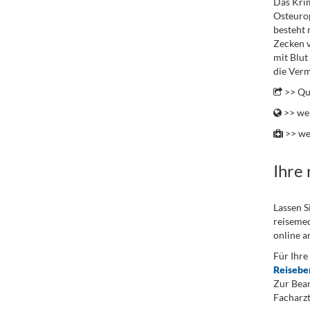
Das Krim
Osteurop
besteht 
Zecken v
mit Blut
die Verm
>> Qu
>> wei
>> we
Ihre
Lassen S
reisemed
online a
Für Ihre
Reisebe
Zur Bean
Facharzt