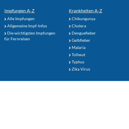
Impfungen A-Z
Krankheiten A-Z
Alle Impfungen
Chikungunya
Allgemeine Impf-Infos
Cholera
Die wichtigsten Impfungen
Denguefieber
für Fernreisen
Gelbfieber
Malaria
Tollwut
Typhus
Zika Virus
Reiseapotheke
Sonnenschutz
Mückenschutz Tipps
Ihr Reiseziel
Zum Seitenanfang
Nutzerhinweise
TropenFit.de Shop
Datenschutz
Kontakt