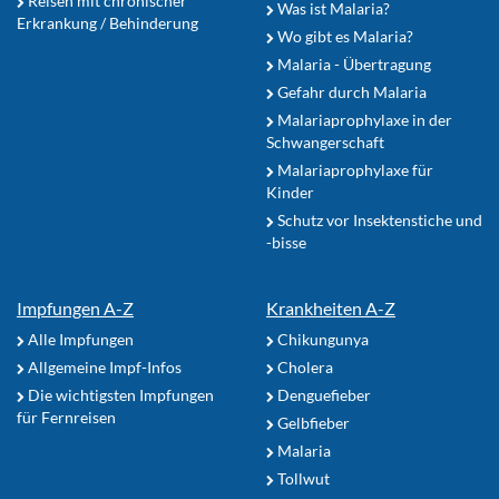
Reisen mit chronischer
Was ist Malaria?
Erkrankung / Behinderung
Wo gibt es Malaria?
Malaria - Übertragung
Gefahr durch Malaria
Malariaprophylaxe in der
Schwangerschaft
Malariaprophylaxe für
Kinder
Schutz vor Insektenstiche und
-bisse
Impfungen A-Z
Krankheiten A-Z
Alle Impfungen
Chikungunya
Allgemeine Impf-Infos
Cholera
Die wichtigsten Impfungen
Denguefieber
für Fernreisen
Gelbfieber
Malaria
Tollwut