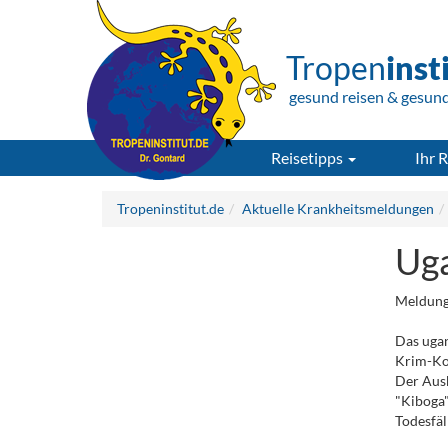
Tropen
inst
gesund reisen & gesun
Reisetipps
Ihr R
Tropeninstitut.de
Aktuelle Krankheitsmeldungen
Uga
Meldung
Das uga
Krim-Ko
Der Ausb
"Kiboga"
Todesfäll