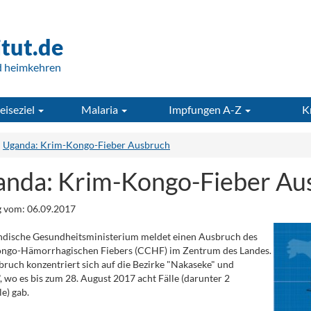
itut.de
d heimkehren
eiseziel
Malaria
Impfungen A-Z
K
Uganda: Krim-Kongo-Fieber Ausbruch
nda: Krim-Kongo-Fieber Au
 vom: 06.09.2017
ndische Gesundheitsministerium meldet einen Ausbruch des
ngo-Hämorrhagischen Fiebers (CCHF) im Zentrum des Landes.
ruch konzentriert sich auf die Bezirke "Nakaseke" und
, wo es bis zum 28. August 2017 acht Fälle (darunter 2
e) gab.