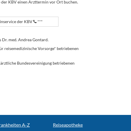
e der KBV einen Arzttermin vor Ort buchen.
nservice der KBV
***
s Dr. med. Andrea Gontard.
ür reisemedizinische Vorsorge* betriebenen
enärztliche Bundesvereinigung betriebenen
rankheiten A-Z
Reiseapotheke