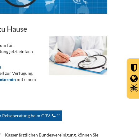
zu Hause
rum für
ung jetzt einfach
n
) zur Verfügung.
ontermin
mit einem
en Reiseberatung beim CRV
**
V – Kassenärztlichen Bundesvereinigung, können Sie