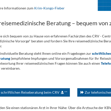
ere Informationen zum
Krim-Kongo-Fieber
 reisemedizinische Beratung – bequem von 
ie sich bequem von zu Hause von erfahrenen Fachärzten des CRV - Cent
izinische Vorsorge* beraten und fordern Sie Ihre reisemedizinische Berat
n:
 individuelle Beratung steht Ihnen online ein Fragebogen zur
schriftliche
ratung
(empfohlene Impfungen und Vorsorgemaßnahmen für Ihr Reiseziel
twortung Ihrer reisemedizinischen Fragen können Sie auch einen
Telef
 vereinbaren.
 schriftlichen Reiseberatung beim CRV
**
Zur telefonisch
den Sie einen stationären Arzt in Ihrer Nähe: Über die Arztsuche der KB