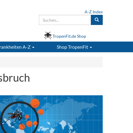
A-Z Index
TropenFit.de Shop
rankheiten A-Z
Shop
TropenFit
sbruch