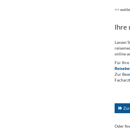
.
>> weit
Ihre
Lassen S
reisemed
online a
Für Ihre
Reisebe
Zur Bean
Facharzt
.
...
Zur
Oder fin