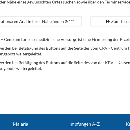
 der Nähe eines gewünschten Ortes suchen sowie über den Terminservic
tationären Arzt in Ihrer Nähe finden
***
Zum Termi
Centrum für reisemedizinische Vorsorge ist eine Firmierung der Praxi
erden bei Betätigung des Buttons auf die Seite des vom CRV - Centrum f
angebots weitergeleitet.
werden bei Betätigung des Buttons auf die Seite des von der KBV – Kass
angebots weitergeleitet.
Malaria
Impfungen A-Z
K