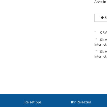
Ärzte in
.
S
.
* CRV – 
** Sie w
Internet
*** Sie 
Internet
Reisetipps
Ihr Reiseziel