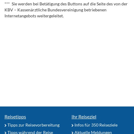
*** Sie werden bei Betätigung des Buttons auf die Seite des von der
KBV – Kassenärztliche Bundesvereinigung betriebenen
Internetangebots weitergeleitet.
Reisetipps
Ihr Reiseziel
Tipps zur Reisevorbereitung
Infos für 350 Reiseziele
Tipps während der Reise
Aktuelle Meldungen