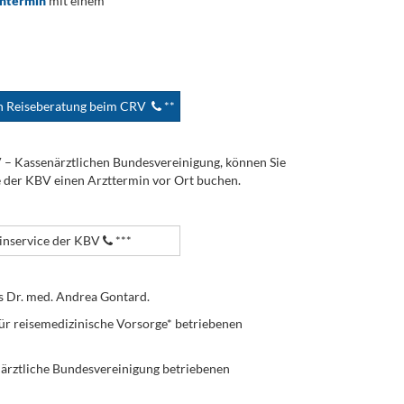
ontermin
mit einem
en Reiseberatung beim CRV
**
V – Kassenärztlichen Bundesvereinigung, können Sie
e der KBV einen Arzttermin vor Ort buchen.
nservice der KBV
***
s Dr. med. Andrea Gontard.
ür reisemedizinische Vorsorge* betriebenen
enärztliche Bundesvereinigung betriebenen