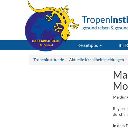
Tropen
inst
gesund reisen & gesun
Reisetipps
Ihr R
Tropeninstitut.de
Aktuelle Krankheitsmeldungen
Mal
Mo
Meldung
Regierun
durch m
In dem D