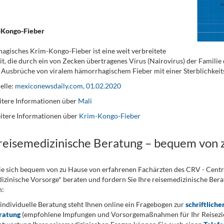
Kongo-Fieber
gisches Krim-Kongo-Fieber ist eine weit verbreitete
t, die durch ein von Zecken übertragenes Virus (Nairovirus) der Familie
Ausbrüche von viralem hämorrhagischem Fieber mit einer Sterblichkeit
elle:
mexiconewsdaily.com, 01.02.2020
tere Informationen über
Mali
itere Informationen über
Krim-Kongo-Fieber
 reisemedizinische Beratung – bequem von 
ie sich bequem von zu Hause von erfahrenen Fachärzten des CRV - Cent
izinische Vorsorge* beraten und fordern Sie Ihre reisemedizinische Berat
n:
 individuelle Beratung steht Ihnen online ein Fragebogen zur
schriftliche
ratung
(empfohlene Impfungen und Vorsorgemaßnahmen für Ihr Reiseziel