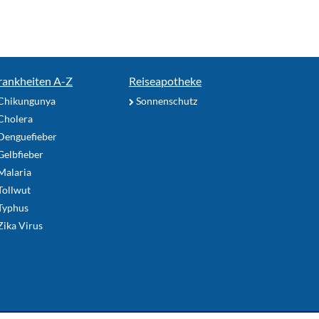
rankheiten A-Z
Reiseapotheke
Chikungunya
Sonnenschutz
Cholera
Denguefieber
elbfieber
Malaria
Tollwut
Typhus
ika Virus