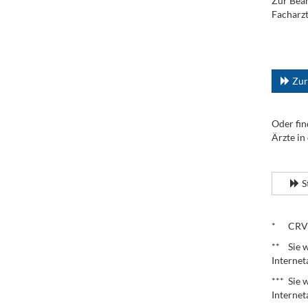
Zur Bean
Facharzt
.
...
Zur
Oder fin
Ärzte in
.
S
.
* CRV – 
** Sie w
Internet
*** Sie 
Internet