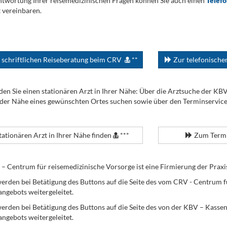
twortung Ihrer reisemedizinischen Fragen können Sie auch einen
Telef
 vereinbaren.
 schriftlichen Reiseberatung beim CRV
**
Zur telefonisch
den Sie einen stationären Arzt in Ihrer Nähe: Über die Arztsuche der KB
 der Nähe eines gewünschten Ortes suchen sowie über den Terminservic
tationären Arzt in Ihrer Nähe finden
***
Zum Termi
Centrum für reisemedizinische Vorsorge ist eine Firmierung der Praxi
erden bei Betätigung des Buttons auf die Seite des vom CRV - Centrum f
angebots weitergeleitet.
werden bei Betätigung des Buttons auf die Seite des von der KBV – Kass
angebots weitergeleitet.