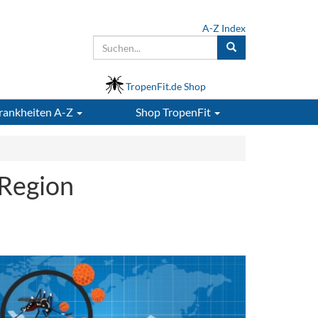
A-Z Index
TropenFit.de Shop
rankheiten A-Z
Shop
TropenFit
 Region