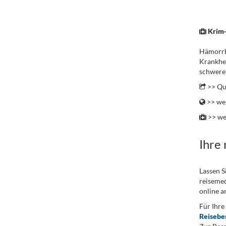
.
Krim-
Hämorrha
Krankhei
schwere 
>> Qu
>> wei
>> we
Ihre
Lassen S
reisemed
online a
Für Ihre
Reisebe