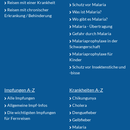
Reisen mit einer Krankheit
Schutz vor Malaria
Reisen mit chronischer
Was ist Malaria?
Erkrankung / Behinderung
Wo gibt es Malaria?
Malaria - Übertragung
Gefahr durch Malaria
Malariaprophylaxe in der
Schwangerschaft
Malariaprophylaxe für
Kinder
Schutz vor Insektenstiche und
-bisse
Impfungen A-Z
Krankheiten A-Z
Alle Impfungen
Chikungunya
Allgemeine Impf-Infos
Cholera
Die wichtigsten Impfungen
Denguefieber
für Fernreisen
Gelbfieber
Malaria