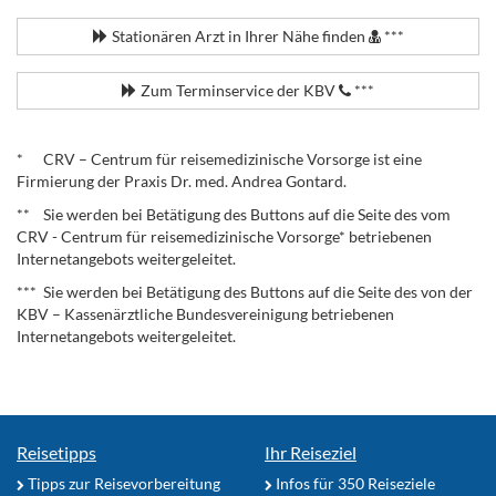
Stationären Arzt in Ihrer Nähe finden
***
Zum Terminservice der KBV
***
.
* CRV – Centrum für reisemedizinische Vorsorge ist eine
Firmierung der Praxis Dr. med. Andrea Gontard.
** Sie werden bei Betätigung des Buttons auf die Seite des vom
CRV - Centrum für reisemedizinische Vorsorge* betriebenen
Internetangebots weitergeleitet.
*** Sie werden bei Betätigung des Buttons auf die Seite des von der
KBV – Kassenärztliche Bundesvereinigung betriebenen
Internetangebots weitergeleitet.
Reisetipps
Ihr Reiseziel
Tipps zur Reisevorbereitung
Infos für 350 Reiseziele