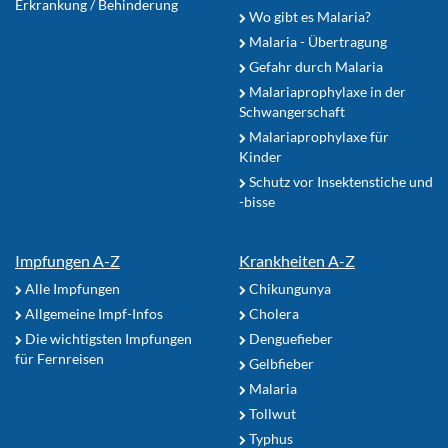
Erkrankung / Behinderung
Wo gibt es Malaria?
Malaria - Übertragung
Gefahr durch Malaria
Malariaprophylaxe in der
Schwangerschaft
Malariaprophylaxe für
Kinder
Schutz vor Insektenstiche und
-bisse
Impfungen A-Z
Krankheiten A-Z
Alle Impfungen
Chikungunya
Allgemeine Impf-Infos
Cholera
Die wichtigsten Impfungen
Denguefieber
für Fernreisen
Gelbfieber
Malaria
Tollwut
Typhus