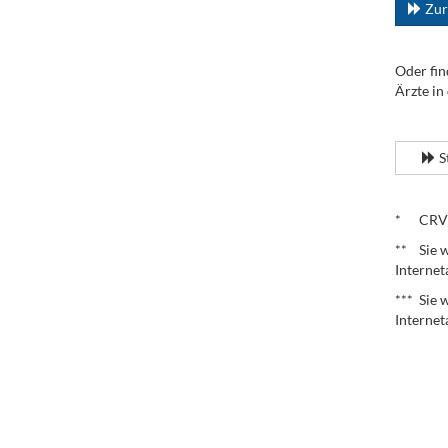
Zur
Oder fin
Ärzte in
.
S
.
* CRV – 
** Sie w
Internet
*** Sie 
Internet