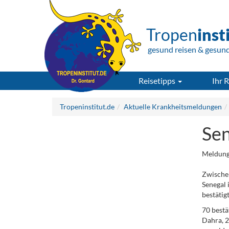
Tropen
inst
gesund reisen & gesun
Reisetipps
Ihr R
Tropeninstitut.de
Aktuelle Krankheitsmeldungen
Sen
Meldung
Zwische
Senegal 
bestätigt
70 bestä
Dahra, 2