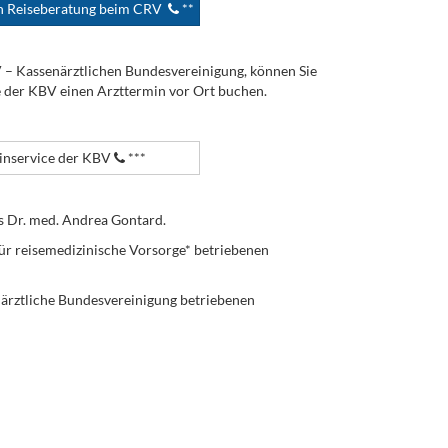
en Reiseberatung beim CRV
**
V – Kassenärztlichen Bundesvereinigung, können Sie
e der KBV einen Arzttermin vor Ort buchen.
nservice der KBV
***
s Dr. med. Andrea Gontard.
ür reisemedizinische Vorsorge* betriebenen
enärztliche Bundesvereinigung betriebenen