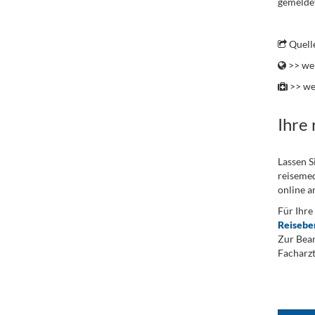
gemeldet
.
Quell
>> wei
>> we
Ihre
Lassen S
reisemed
online a
Für Ihre
Reisebe
Zur Bean
Facharzt
.
...