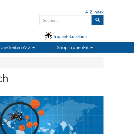
A-Z Index
TropenFit.de Shop
rankheiten A-Z
Shop
TropenFit
ch