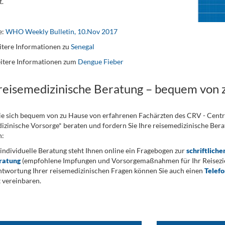
.
e:
WHO Weekly Bulletin, 10.Nov 2017
tere Informationen zu
Senegal
itere Informationen zum
Dengue Fieber
 reisemedizinische Beratung – bequem von 
ie sich bequem von zu Hause von erfahrenen Fachärzten des CRV - Cent
izinische Vorsorge* beraten und fordern Sie Ihre reisemedizinische Berat
n:
 individuelle Beratung steht Ihnen online ein Fragebogen zur
schriftliche
ratung
(empfohlene Impfungen und Vorsorgemaßnahmen für Ihr Reiseziel
twortung Ihrer reisemedizinischen Fragen können Sie auch einen
Telef
 vereinbaren.