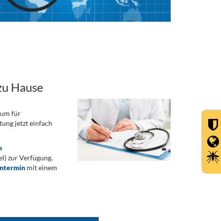
zu Hause
rum für
ung jetzt einfach
n
) zur Verfügung.
ontermin
mit einem