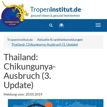
Tropen
institut.de
gesund reisen & gesund heimkehren
Toggl
navig
Tropeninstitut.de
Aktuelle Krankheitsmeldungen
Thailand: Chikungunya-Ausbruch (3. Update)
Thailand:
Chikungunya-
Ausbruch (3.
Update)
Meldung vom: 20.05.2019