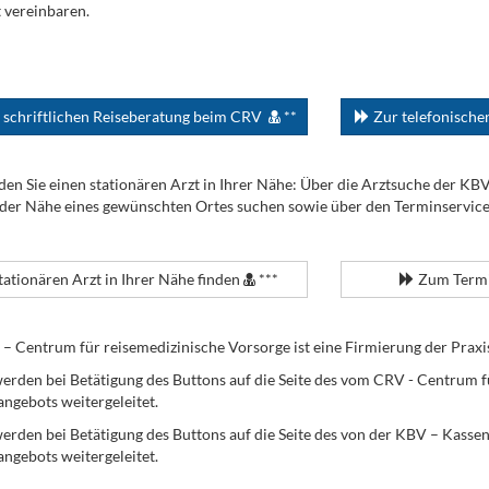
 vereinbaren.
 schriftlichen Reiseberatung beim CRV
**
Zur telefonisch
den Sie einen stationären Arzt in Ihrer Nähe: Über die Arztsuche der KB
 der Nähe eines gewünschten Ortes suchen sowie über den Terminservic
tationären Arzt in Ihrer Nähe finden
***
Zum Termi
Centrum für reisemedizinische Vorsorge ist eine Firmierung der Praxi
erden bei Betätigung des Buttons auf die Seite des vom CRV - Centrum f
angebots weitergeleitet.
werden bei Betätigung des Buttons auf die Seite des von der KBV – Kass
angebots weitergeleitet.