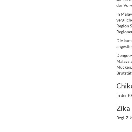
der Vor
In Malay
verglich
Region S
Regionen
Die kumu
angestie
Dengue-A
Malaysia
Mücken, 
Brutstät
Chik
In der K
Zika
Bzgl. Zi
.