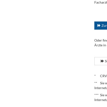
Facharzt
.
...
Zur
Oder fin
Ärzte in
.
S
.
* CRV – 
** Sie w
Internet
*** Sie 
Internet