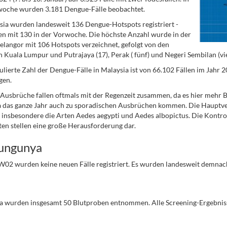
woche wurden 3.181 Dengue-Fälle beobachtet.
sia wurden landesweit 136 Dengue-Hotspots registriert -
en mit 130 in der Vorwoche. Die höchste Anzahl wurde in der
elangor mit 106 Hotspots verzeichnet, gefolgt von den
 Kuala Lumpur und Putrajaya (17), Perak ( fünf) und Negeri Sembilan (vie
lierte Zahl der Dengue-Fälle in Malaysia ist von 66.102 Fällen im Jahr
gen.
usbrüche fallen oftmals mit der Regenzeit zusammen, da es hier mehr Br
 das ganze Jahr auch zu sporadischen Ausbrüchen kommen. Die Hauptve
insbesondere die Arten Aedes aegypti und Aedes albopictus. Die Kontrol
ten stellen eine große Herausforderung dar.
ungunya
W02 wurden keine neuen Fälle registriert. Es wurden landesweit demna
ka wurden insgesamt 50 Blutproben entnommen. Alle Screening-Ergebniss