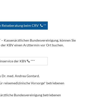
en Reiseberatung beim CRV
**
V – Kassenärztlichen Bundesvereinigung, können Sie
e der KBV einen Arzttermin vor Ort buchen.
nservice der KBV
***
s Dr. med. Andrea Gontard.
ür reisemedizinische Vorsorge* betriebenen
enärztliche Bundesvereinigung betriebenen