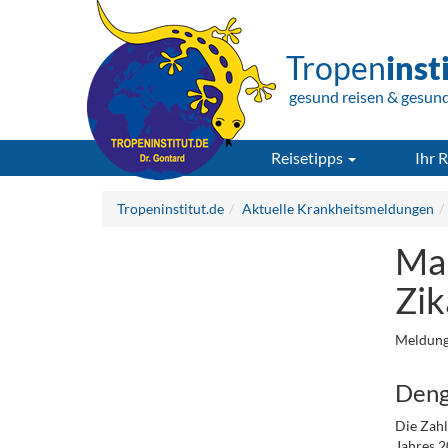
Tropen
inst
gesund reisen & gesun
Reisetipps
Ihr R
Tropeninstitut.de
Aktuelle Krankheitsmeldungen
Mal
Zik
Meldung
Den
Die Zahl
Jahres 20