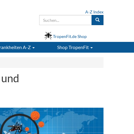
A-Z Index
TropenFit.de Shop
rankheiten A-Z
Shop
TropenFit
 und