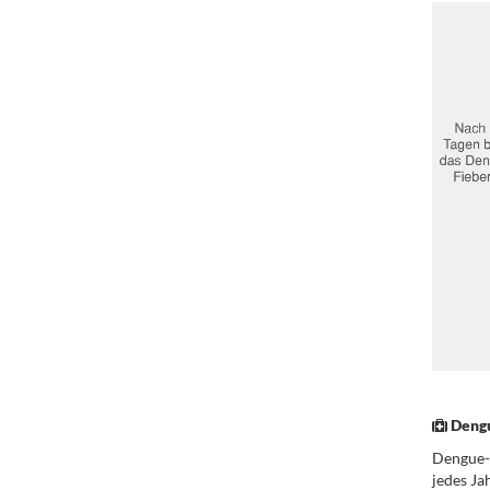
.
Deng
Dengue-F
jedes Ja