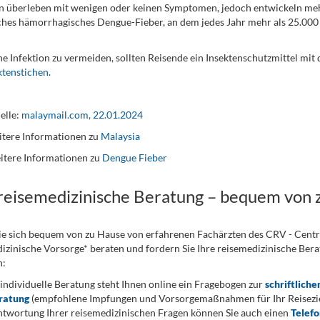
 überleben mit wenigen oder keinen Symptomen, jedoch entwickeln mehr
ches hämorrhagisches Dengue-Fieber, an dem jedes Jahr mehr als 25.000
e Infektion zu vermeiden, sollten Reisende ein Insektenschutzmittel mi
ktenstichen
.
elle:
malaymail.com, 22.01.2024
tere Informationen zu
Malaysia
itere Informationen zu
Dengue Fieber
 reisemedizinische Beratung – bequem von 
ie sich bequem von zu Hause von erfahrenen Fachärzten des CRV - Cent
izinische Vorsorge* beraten und fordern Sie Ihre reisemedizinische Berat
n:
 individuelle Beratung steht Ihnen online ein Fragebogen zur
schriftliche
ratung
(empfohlene Impfungen und Vorsorgemaßnahmen für Ihr Reiseziel
twortung Ihrer reisemedizinischen Fragen können Sie auch einen
Telef