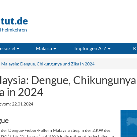
itut.de
d heimkehren
eiseziel
Malaria
Impfungen A-Z
K
Malaysia: Dengue, Chikungunya und Zika in 2024
aysia: Dengue, Chikungunya
a in 2024
 vom: 22.01.2024
gue
 der Dengue-Fieber-Fälle in Malaysia stieg in der 2.KW des
24 (7. bis 13. Januar) auf 3.525 Fälle mit zwei Todesfällen. In