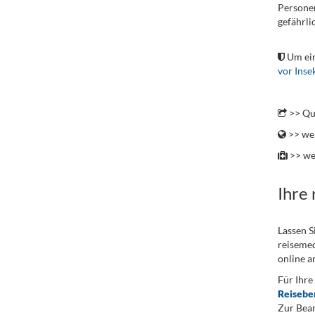
Personen
gefährli
.
Um ein
vor Inse
.
>> Qu
>> wei
>> we
Ihre
Lassen S
reisemed
online a
Für Ihre
Reisebe
Zur Bean