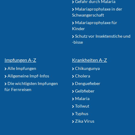
Gefahr durch Malaria
Malariaprophylaxe in der
Schwangerschaft
Malariaprophylaxe für
Kinder
Schutz vor Insektenstiche und
-bisse
Impfungen A-Z
Krankheiten A-Z
Alle Impfungen
Chikungunya
Allgemeine Impf-Infos
Cholera
Die wichtigsten Impfungen
Denguefieber
für Fernreisen
Gelbfieber
Malaria
Tollwut
Typhus
Zika Virus