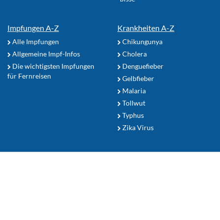
Impfungen A-Z
Krankheiten A-Z
Alle Impfungen
Chikungunya
Allgemeine Impf-Infos
Cholera
Die wichtigsten Impfungen
Denguefieber
für Fernreisen
Gelbfieber
Malaria
Tollwut
Typhus
Zika Virus
Reiseapotheke
Sonnenschutz
Mückenschutz Tipps
Ihr Reiseziel
Zum Seitenanfang
Nutzerhinweise
TropenFit.de Shop
Datenschutz
Kontakt