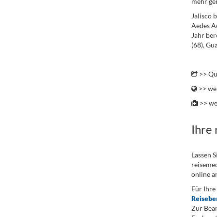
mehr ge
Jalisco 
Aedes Ae
Jahr ber
(68), Gu
.
>> Qu
>> wei
>> we
Ihre
Lassen S
reisemed
online a
Für Ihre
Reisebe
Zur Bean