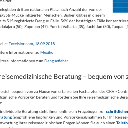
meldet.
belegt den dritten nationalen Platz nach Anzahl der von der
gypti-Mücke infizierten Menschen. Bisher gibt es in diesem
eits 515 registrierte Dengue-Fälle. 56% der bestätigten Fälle konzentrie
adalajara (50), Zapopan (47), Puerto Vallarta (35), Juchitlan (30), Tuxpan (
elle:
Excelsior.com, 18.09.2018
tere Informationen zu
Mexiko
itere Informationen zum
Denguefieber
 reisemedizinische Beratung – bequem von 
ie sich bequem von zu Hause von erfahrenen Fachärzten des CRV - Cent
izinische Vorsorge* beraten und fordern Sie Ihre reisemedizinische Berat
n:
 individuelle Beratung steht Ihnen online ein Fragebogen zur
schriftliche
ratung
(empfohlene Impfungen und Vorsorgemaßnahmen für Ihr Reiseziel
twortung Ihrer reisemedizinischen Fragen können Sie auch einen
Telef