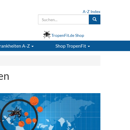
A-Z Index
TropenFit.de Shop
rankheiten A-Z
Shop
TropenFit
en