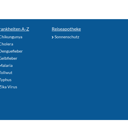
rankheiten A-Z
Reiseapotheke
Chikungunya
Sonnenschutz
Cholera
Denguefieber
elbfieber
Malaria
Tollwut
Typhus
ika Virus