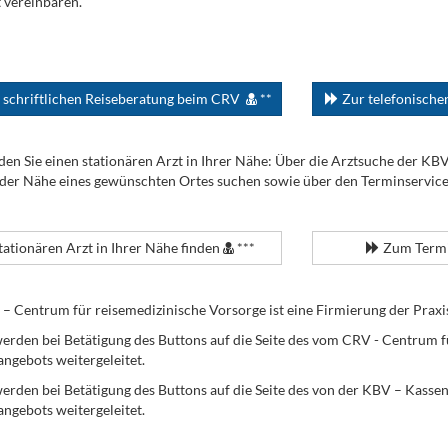
 vereinbaren.
 schriftlichen Reiseberatung beim CRV
**
Zur telefonisch
den Sie einen stationären Arzt in Ihrer Nähe: Über die Arztsuche der KB
 der Nähe eines gewünschten Ortes suchen sowie über den Terminservic
tationären Arzt in Ihrer Nähe finden
***
Zum Termi
Centrum für reisemedizinische Vorsorge ist eine Firmierung der Praxi
erden bei Betätigung des Buttons auf die Seite des vom CRV - Centrum f
angebots weitergeleitet.
werden bei Betätigung des Buttons auf die Seite des von der KBV – Kass
angebots weitergeleitet.