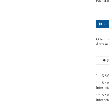
Facharzt
.
...
Zur
Oder fin
Ärzte in
.
S
.
* CRV – 
** Sie w
Internet
*** Sie 
Internet