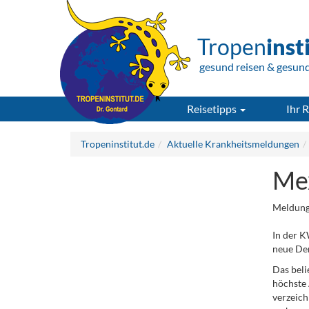
Tropen
inst
gesund reisen & gesun
Reisetipps
Ihr R
Tropeninstitut.de
Aktuelle Krankheitsmeldungen
Mex
Meldung
In der 
neue Den
Das beli
höchste 
verzeich