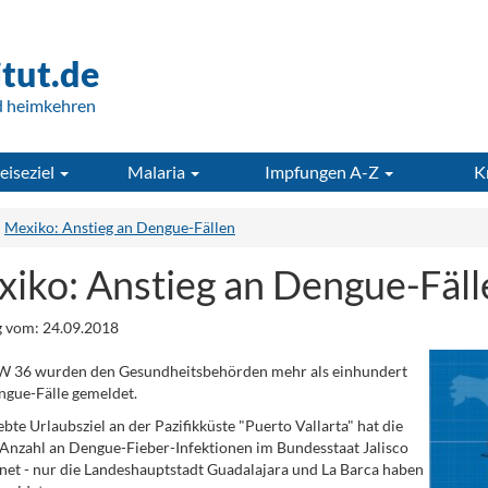
itut.de
d heimkehren
eiseziel
Malaria
Impfungen A-Z
K
Mexiko: Anstieg an Dengue-Fällen
iko: Anstieg an Dengue-Fäll
 vom: 24.09.2018
KW 36 wurden den Gesundheitsbehörden mehr als einhundert
gue-Fälle gemeldet.
ebte Urlaubsziel an der Pazifikküste "Puerto Vallarta" hat die
Anzahl an Dengue-Fieber-Infektionen im Bundesstaat Jalisco
net - nur die Landeshauptstadt Guadalajara und La Barca haben