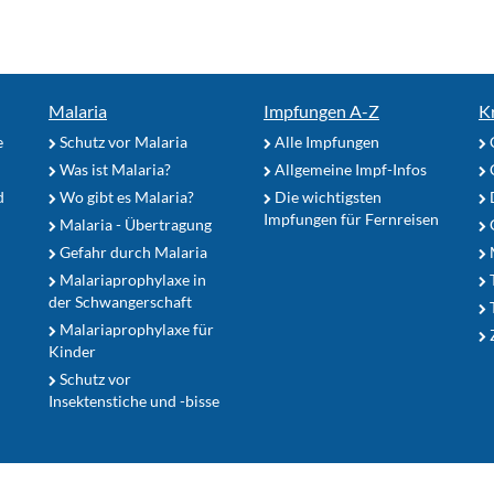
Malaria
Impfungen A-Z
K
e
Schutz vor Malaria
Alle Impfungen
Was ist Malaria?
Allgemeine Impf-Infos
d
Wo gibt es Malaria?
Die wichtigsten
Impfungen für Fernreisen
Malaria - Übertragung
G
Gefahr durch Malaria
Malariaprophylaxe in
der Schwangerschaft
Malariaprophylaxe für
Z
Kinder
Schutz vor
Insektenstiche und -bisse