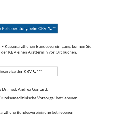
en Reiseberatung beim CRV
**
V – Kassenärztlichen Bundesvereinigung, können Sie
e der KBV einen Arzttermin vor Ort buchen.
nservice der KBV
***
s Dr. med. Andrea Gontard.
ür reisemedizinische Vorsorge* betriebenen
enärztliche Bundesvereinigung betriebenen