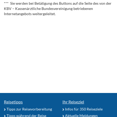
*** Sie werden bei Betätigung des Buttons auf die Seite des von der
KBV – Kassenärztliche Bundesvereinigung betriebenen
Internetangebots weitergeleitet.
Reisetipps
Ihr Reiseziel
Tipps zur Reisevorbereitung
Infos für 350 Reiseziele
Tipps während der Reise
Aktuelle Meldungen