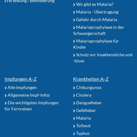
Erkrankung / Behinderung
Wo gibt es Malaria?
Malaria - Übertragung
Gefahr durch Malaria
Malariaprophylaxe in der
Schwangerschaft
Malariaprophylaxe für
Kinder
Schutz vor Insektenstiche und
-bisse
Impfungen A-Z
Krankheiten A-Z
Alle Impfungen
Chikungunya
Allgemeine Impf-Infos
Cholera
Die wichtigsten Impfungen
Denguefieber
für Fernreisen
Gelbfieber
Malaria
Tollwut
Typhus