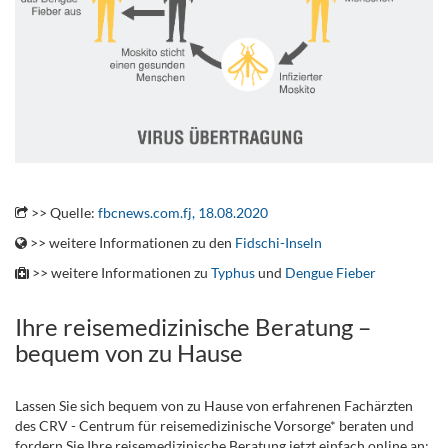
.
>> Quelle:
fbcnews.com.fj, 18.08.2020
>> weitere Informationen zu den
Fidschi-Inseln
>> weitere Informationen zu
Typhus
und
Dengue Fieber
Ihre reisemedizinische Beratung –
bequem von zu Hause
Lassen Sie sich bequem von zu Hause von erfahrenen Fachärzten
des CRV - Centrum für reisemedizinische Vorsorge* beraten und
fordern Sie Ihre reisemedizinische Beratung jetzt einfach online an: