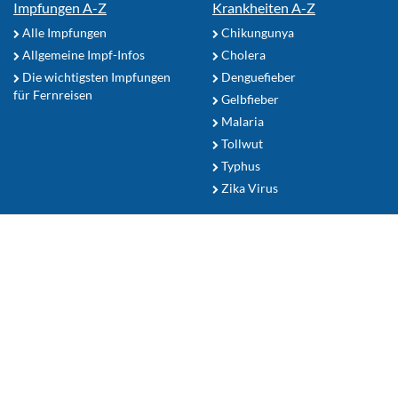
Impfungen A-Z
Krankheiten A-Z
Alle Impfungen
Chikungunya
Allgemeine Impf-Infos
Cholera
Die wichtigsten Impfungen
Denguefieber
für Fernreisen
Gelbfieber
Malaria
Tollwut
Typhus
Zika Virus
Reiseapotheke
Sonnenschutz
Mückenschutz Tipps
Ihr Reiseziel
Zum Seitenanfang
TropenFit.de Shop
Nutzerhinweise
Datenschutz
Kontakt
Nutzungsbedingungen
Impressum