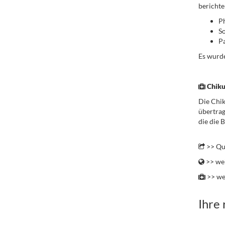
berichte
P
S
Pa
Es wurde
.
Chik
Die Chik
übertrag
die die 
.
>> Qu
>> wei
>> we
Ihre