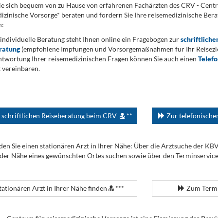
ie sich bequem von zu Hause von erfahrenen Fachärzten des CRV - Cent
izinische Vorsorge* beraten und fordern Sie Ihre reisemedizinische Berat
n:
 individuelle Beratung steht Ihnen online ein Fragebogen zur
schriftliche
ratung
(empfohlene Impfungen und Vorsorgemaßnahmen für Ihr Reiseziel
twortung Ihrer reisemedizinischen Fragen können Sie auch einen
Telef
 vereinbaren.
 schriftlichen Reiseberatung beim CRV
**
Zur telefonisch
den Sie einen stationären Arzt in Ihrer Nähe: Über die Arztsuche der KB
 der Nähe eines gewünschten Ortes suchen sowie über den Terminservic
tationären Arzt in Ihrer Nähe finden
***
Zum Termi