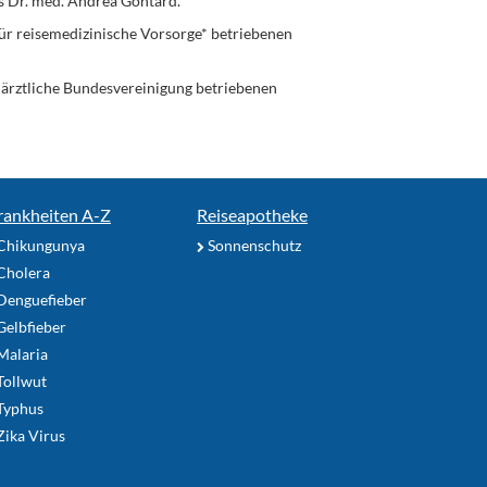
s Dr. med. Andrea Gontard.
ür reisemedizinische Vorsorge* betriebenen
enärztliche Bundesvereinigung betriebenen
rankheiten A-Z
Reiseapotheke
Chikungunya
Sonnenschutz
Cholera
Denguefieber
elbfieber
Malaria
Tollwut
Typhus
ika Virus