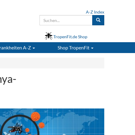
A-Z Index
TropenFit.de Shop
rankheiten A-Z
Shop
TropenFit
nya-