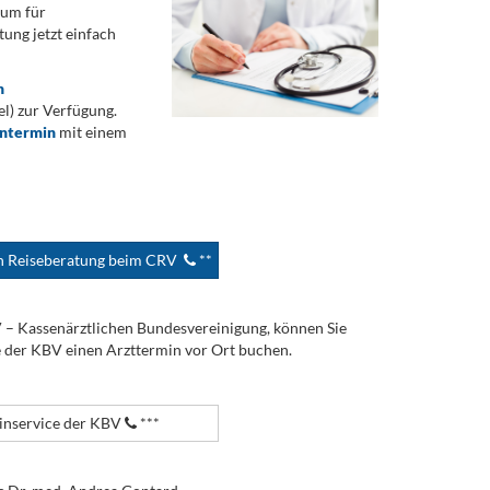
rum für
ung jetzt einfach
n
) zur Verfügung.
ontermin
mit einem
en Reiseberatung beim CRV
**
V – Kassenärztlichen Bundesvereinigung, können Sie
e der KBV einen Arzttermin vor Ort buchen.
nservice der KBV
***