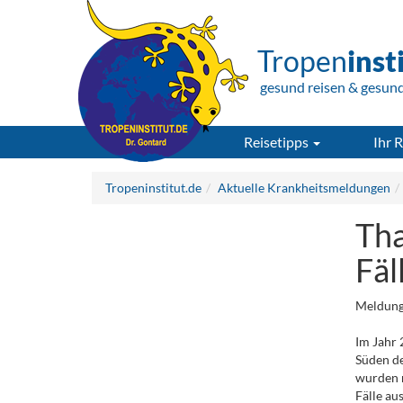
Tropen
inst
gesund reisen & gesun
Reisetipps
Ihr R
Tropeninstitut.de
Aktuelle Krankheitsmeldungen
Tha
Fäl
Meldung
Im Jahr 
Süden de
wurden 
Fälle au