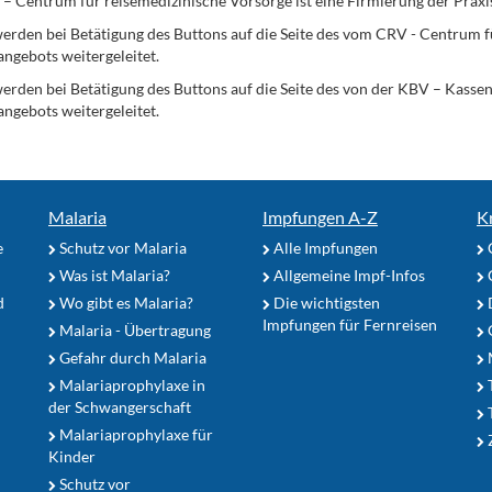
Centrum für reisemedizinische Vorsorge ist eine Firmierung der Praxi
erden bei Betätigung des Buttons auf die Seite des vom CRV - Centrum f
angebots weitergeleitet.
werden bei Betätigung des Buttons auf die Seite des von der KBV – Kass
angebots weitergeleitet.
Malaria
Impfungen A-Z
K
e
Schutz vor Malaria
Alle Impfungen
Was ist Malaria?
Allgemeine Impf-Infos
d
Wo gibt es Malaria?
Die wichtigsten
Impfungen für Fernreisen
Malaria - Übertragung
G
Gefahr durch Malaria
Malariaprophylaxe in
der Schwangerschaft
Malariaprophylaxe für
Z
Kinder
Schutz vor