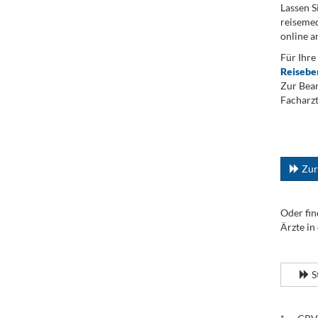
Lassen S
reisemed
online a
Für Ihre
Reisebe
Zur Bean
Facharzt
.
...
Zur
Oder fin
Ärzte in
.
S
.