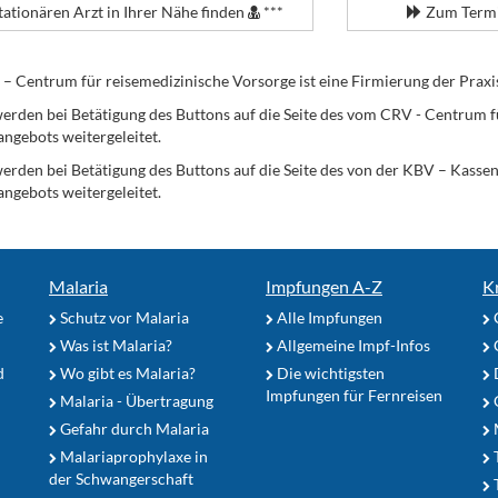
tationären Arzt in Ihrer Nähe finden
***
Zum Termi
Centrum für reisemedizinische Vorsorge ist eine Firmierung der Praxi
erden bei Betätigung des Buttons auf die Seite des vom CRV - Centrum f
angebots weitergeleitet.
werden bei Betätigung des Buttons auf die Seite des von der KBV – Kass
angebots weitergeleitet.
Malaria
Impfungen A-Z
K
e
Schutz vor Malaria
Alle Impfungen
Was ist Malaria?
Allgemeine Impf-Infos
d
Wo gibt es Malaria?
Die wichtigsten
Impfungen für Fernreisen
Malaria - Übertragung
G
Gefahr durch Malaria
Malariaprophylaxe in
der Schwangerschaft