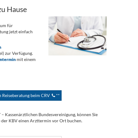
zu Hause
rum für
ung jetzt einfach
n
) zur Verfügung.
ontermin
mit einem
en Reiseberatung beim CRV
**
V – Kassenärztlichen Bundesvereinigung, können Sie
e der KBV einen Arzttermin vor Ort buchen.