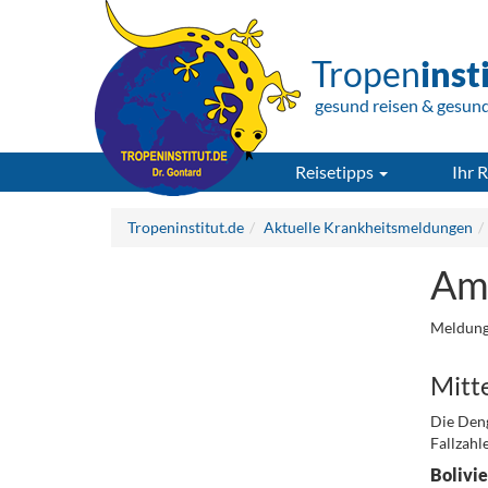
Tropen
inst
gesund reisen & gesun
Reisetipps
Ihr R
Tropeninstitut.de
Aktuelle Krankheitsmeldungen
Ame
Meldung
Mitt
Die Deng
Fallzahl
Bolivi