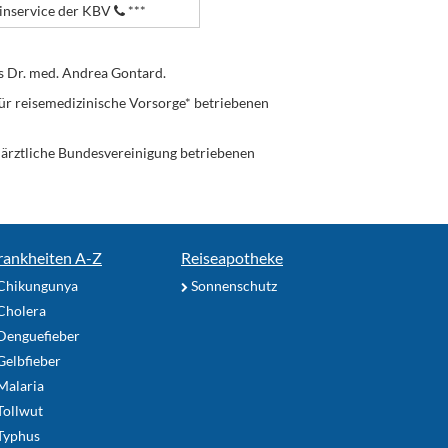
nservice der KBV
***
s Dr. med. Andrea Gontard.
ür reisemedizinische Vorsorge* betriebenen
enärztliche Bundesvereinigung betriebenen
rankheiten A-Z
Reiseapotheke
Chikungunya
Sonnenschutz
Cholera
Denguefieber
elbfieber
Malaria
Tollwut
Typhus