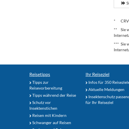
S
.
* CRV – 
** Sie w
Internet
*** Sie 
Internet
Reisetipps
Ihr Reiseziel
Tipps zur
Infos für 350 Reiseziel
Reisevorbereitung
Aktuelle Meldungen
Tipps während der Reise
Insektenschutz passen
Schutz vor
für Ihr Reiseziel
Insektenstichen
Reisen mit Kindern
Schwanger auf Reisen