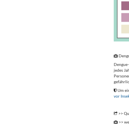
..
Deng
Dengue-F
jedes Ja
Personen
gefährli
Um ein
vor Inse
.
>> Qu
>> we