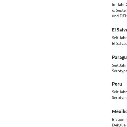
Im Jahr 
6. Sept
und DENV
.
El Salv
Seit Jah
El Salva
.
Paragu
Seit Jah
Serotyp
.
Peru
Seit Jah
Serotyp
.
Mexik
Bis zum 
Dengue-