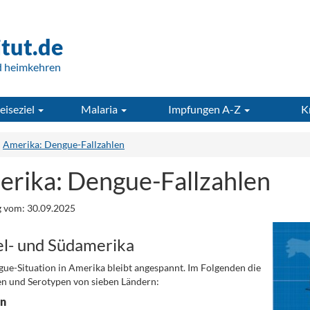
itut.de
d heimkehren
eiseziel
Malaria
Impfungen A-Z
K
Amerika: Dengue-Fallzahlen
rika: Dengue-Fallzahlen
 vom: 30.09.2025
el- und Südamerika
ue-Situation in Amerika bleibt angespannt. Im Folgenden die
en und Serotypen von sieben Ländern:
en