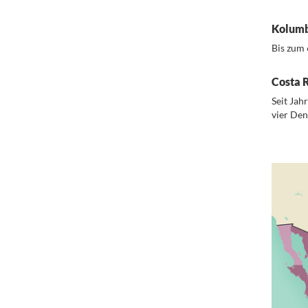
.
Kolumb
Bis zum 
.
Costa 
Seit Jah
vier Den
..
.