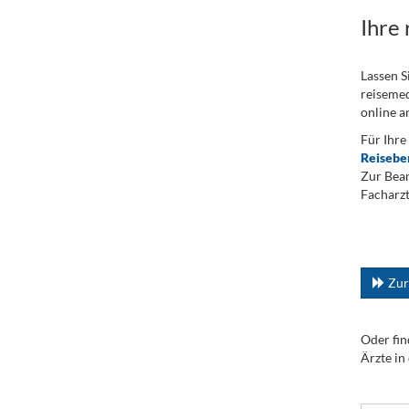
Ihre
Lassen S
reisemed
online a
Für Ihre
Reisebe
Zur Bean
Facharzt
.
...
Zur
Oder fin
Ärzte in
.