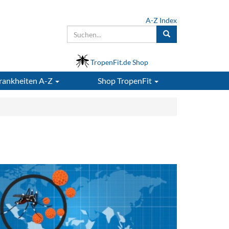
A-Z Index
TropenFit.de Shop
rankheiten A-Z
Shop
TropenFit