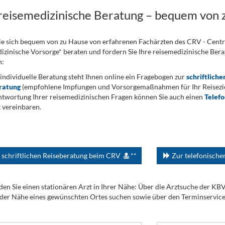
 reisemedizinische Beratung – bequem von 
ie sich bequem von zu Hause von erfahrenen Fachärzten des CRV - Cent
izinische Vorsorge* beraten und fordern Sie Ihre reisemedizinische Berat
n:
 individuelle Beratung steht Ihnen online ein Fragebogen zur
schriftliche
ratung
(empfohlene Impfungen und Vorsorgemaßnahmen für Ihr Reiseziel
twortung Ihrer reisemedizinischen Fragen können Sie auch einen
Telef
 vereinbaren.
 schriftlichen Reiseberatung beim CRV
**
Zur telefonisch
den Sie einen stationären Arzt in Ihrer Nähe: Über die Arztsuche der KB
 der Nähe eines gewünschten Ortes suchen sowie über den Terminservic