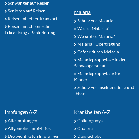
Schwanger auf Reisen
Senioren auf Reisen
Malaria
Reisen mit einer Krankheit
Schutz vor Malaria
Reisen mit chronischer
Was ist Malaria?
Erkrankung / Behinderung
Wo gibt es Malaria?
Malaria - Übertragung
Gefahr durch Malaria
Malariaprophylaxe in der
Schwangerschaft
Malariaprophylaxe für
Kinder
Schutz vor Insektenstiche und
-bisse
Impfungen A-Z
Krankheiten A-Z
Alle Impfungen
Chikungunya
Allgemeine Impf-Infos
Cholera
Die wichtigsten Impfungen
Denguefieber