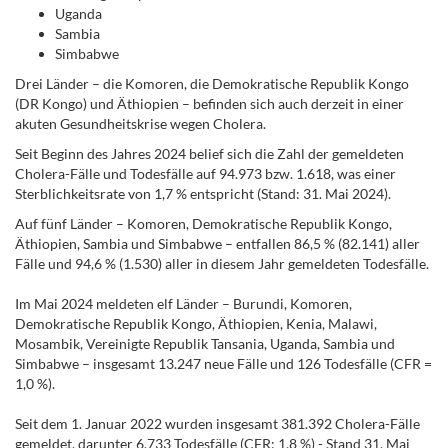
Uganda
Sambia
Simbabwe
Drei Länder – die Komoren, die Demokratische Republik Kongo
(DR Kongo) und Äthiopien – befinden sich auch derzeit in einer
akuten Gesundheitskrise wegen Cholera.
Seit Beginn des Jahres 2024 belief sich die Zahl der gemeldeten
Cholera-Fälle und Todesfälle auf 94.973 bzw. 1.618, was einer
Sterblichkeitsrate von 1,7 % entspricht (Stand: 31. Mai 2024).
Auf fünf Länder – Komoren, Demokratische Republik Kongo,
Äthiopien, Sambia und Simbabwe – entfallen 86,5 % (82.141) aller
Fälle und 94,6 % (1.530) aller in diesem Jahr gemeldeten Todesfälle.
Im Mai 2024 meldeten elf Länder – Burundi, Komoren,
Demokratische Republik Kongo, Äthiopien, Kenia, Malawi,
Mosambik, Vereinigte Republik Tansania, Uganda, Sambia und
Simbabwe – insgesamt 13.247 neue Fälle und 126 Todesfälle (CFR =
1,0 %).
Seit dem 1. Januar 2022 wurden insgesamt 381.392 Cholera-Fälle
gemeldet, darunter 6.733 Todesfälle (CFR: 1,8 %) - Stand 31. Mai