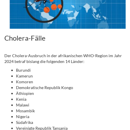
Cholera-Fälle
Der Cholera-Ausbruch in der afrikanischen WHO-Region im Jahr
2024 betraf bislang die folgenden 14 Länder:
Burundi
Kamerun
Komoren
Demokratische Republik Kongo
Äthiopien
Kenia
Malawi
Mosambik
Nigeria
Südafrika
Vereinigte Republik Tansania