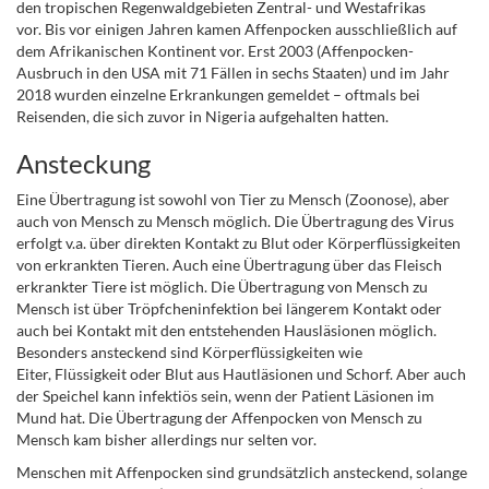
den tropischen Regenwaldgebieten Zentral- und Westafrikas
vor.
Bis vor einigen Jahren kamen Affenpocken ausschließlich auf
dem Afrikanischen Kontinent vor. Erst 2003 (
Affenpocken-
Ausbruch in den USA mit 71 Fällen in sechs Staaten)
und im Jahr
2018 wurden einzelne Erkrankungen gemeldet – oftmals bei
Reisenden, die sich zuvor in Nigeria aufgehalten hatten.
Ansteckung
Eine Übertragung ist sowohl von Tier zu Mensch (Zoonose), aber
auch von Mensch zu Mensch möglich.
Die Übertragung des Virus
erfolgt v.a. über direkten Kontakt zu Blut oder Körperflüssigkeiten
von erkrankten Tieren. Auch eine Übertragung über das Fleisch
erkrankter Tiere ist möglich. Die Übertragung von Mensch zu
Mensch ist über Tröpfcheninfektion bei längerem Kontakt oder
auch bei Kontakt mit den entstehenden Hausläsionen möglich.
Besonders ansteckend sind Körperflüssigkeiten wie
Eiter, Flüssigkeit oder Blut aus Hautläsionen und Schorf. Aber auch
der Speichel kann infektiös sein, wenn der Patient Läsionen im
Mund hat. Die Übertragung der Affenpocken von Mensch zu
Mensch kam bisher allerdings nur selten vor.
Menschen mit Affenpocken sind grundsätzlich ansteckend, solange