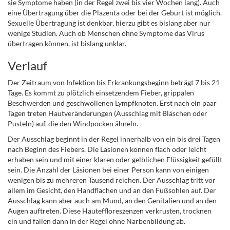
sie Symptome haben (in der Regel zwei bis vier Wochen lang).
Auch
eine Übertragung über die Plazenta oder bei der Geburt ist möglich.
Sexuelle Übertragung ist denkbar, hierzu gibt es bislang aber nur
wenige Studien. Auch o
b Menschen ohne Symptome das Virus
übertragen können, ist bislang unklar.
Verlauf
Der Zeitraum von Infektion bis Erkrankungsbeginn beträgt 7 bis 21
Tage. Es kommt zu plötzlich einsetzendem Fieber, grippalen
Beschwerden und geschwollenen Lympfknoten. Erst nach ein paar
Tagen treten Hautveränderungen (Ausschlag mit Bläschen oder
Pusteln) auf, die den Windpocken ähneln.
Der Ausschlag beginnt in der Regel innerhalb von ein bis drei Tagen
nach Beginn des Fiebers. Die Läsionen können flach oder leicht
erhaben sein und mit einer klaren oder gelblichen Flüssigkeit gefüllt
sein. Die Anzahl der Läsionen bei einer Person kann von einigen
wenigen bis zu mehreren Tausend reichen.
Der Ausschlag tritt vor
allem im Gesicht, den Handflächen und an den Fußsohlen auf. Der
Ausschlag kann aber auch am Mund, an den Genitalien und an den
Augen auftreten.
Diese Hauteffloreszenzen verkrusten, trocknen
ein und fallen dann in der Regel ohne Narbenbildung ab.