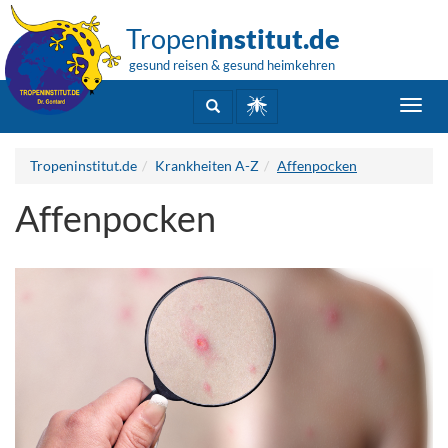
Tropen
institut.de
gesund reisen & gesund heimkehren
Toggl
navig
Tropeninstitut.de
Krankheiten A-Z
Affenpocken
Affenpocken