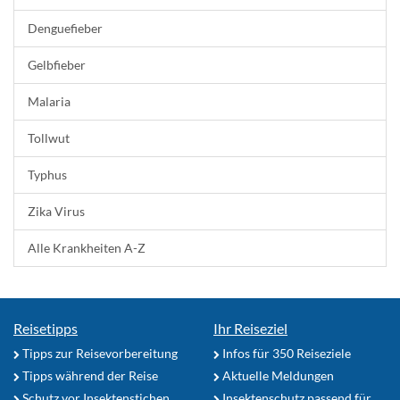
Denguefieber
Gelbfieber
Malaria
Tollwut
Typhus
Zika Virus
Alle Krankheiten A-Z
Reisetipps
Ihr Reiseziel
Tipps zur Reisevorbereitung
Infos für 350 Reiseziele
Tipps während der Reise
Aktuelle Meldungen
Schutz vor Insektenstichen
Insektenschutz passend für