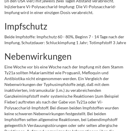
(in den USA vier) mit jeweils zwei Tagen Abstand verabreicht.
Injizierbare Vi-Polysaccharid-Impfung: Die Vi-Polysaccharid-
Impfung wird in einer einzigen Dosis verabreicht.
Impfschutz
Beide Impfstoffe: Impfschutz 60 - 80%, Beginn 7 - 14 Tage nach der
Impfung, Schutzdauer: Schluckimpfung 1 Jahr; Totimpfstoff 3 Jahre
Nebenwirkungen
Eine Woche vor bis eine Woche nach der Impfung mit dem Stamm
Ty21a sollten Malariamittel wie Proguanil, Mefloquin und
Antibiotika nicht eingenommen werden. Ein Vergleich der
Nebenwirkungen der Typhusimpfstoffe zeigt, daß mit dem
inaktivierten, intramuskulär (i.m.) zu verabreichenden
Ganzkeimimpfstoff mehr systemische Reaktionen (zum Beispiel
Fieber) auftreten als nach der Gabe von Ty21a oder Vi-
Polysaccharid-Impfstoff. Bei diesen beiden Impfstoffen wurden
keine schweren Nebenwirkungen festgestellt. Bei beiden
Impfstoffen selten allgemeine Reaktionen, bei Lebendimpfstoff
gelegentlich Verdauungsstörungen oder sehr selten allergische