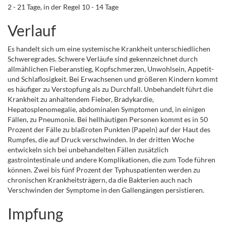
2 - 21 Tage, in der Regel 10 - 14 Tage
Verlauf
Es handelt sich um eine systemische Krankheit unterschiedlichen
Schweregrades. Schwere Verläufe sind gekennzeichnet durch
allmählichen Fieberanstieg, Kopfschmerzen, Unwohlsein, Appetit-
und Schlaflosigkeit. Bei Erwachsenen und größeren Kindern kommt
es häufiger zu Verstopfung als zu Durchfall. Unbehandelt führt die
Krankheit zu anhaltendem Fieber, Bradykardie,
Hepatosplenomegalie, abdominalen Symptomen und, in einigen
Fällen, zu Pneumonie. Bei hellhäutigen Personen kommt es in 50
Prozent der Fälle zu blaßroten Punkten (Papeln) auf der Haut des
Rumpfes, die auf Druck verschwinden. In der dritten Woche
entwickeln sich bei unbehandelten Fällen zusätzlich
gastrointestinale und andere Komplikationen, die zum Tode führen
können. Zwei bis fünf Prozent der Typhuspatienten werden zu
chronischen Krankheitsträgern, da die Bakterien auch nach
Verschwinden der Symptome in den Gallengängen persistieren.
Impfung