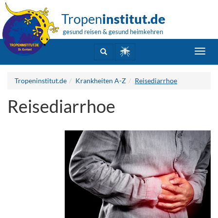
Tropen
institut.de
gesund reisen & gesund heimkehren
Toggl
navig
Tropeninstitut.de
Krankheiten A-Z
Reisediarrhoe
Reisediarrhoe