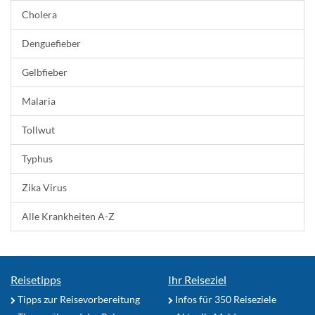
Cholera
Denguefieber
Gelbfieber
Malaria
Tollwut
Typhus
Zika Virus
Alle Krankheiten A-Z
Reisetipps
Ihr Reiseziel
Tipps zur Reisevorbereitung
Infos für 350 Reiseziele