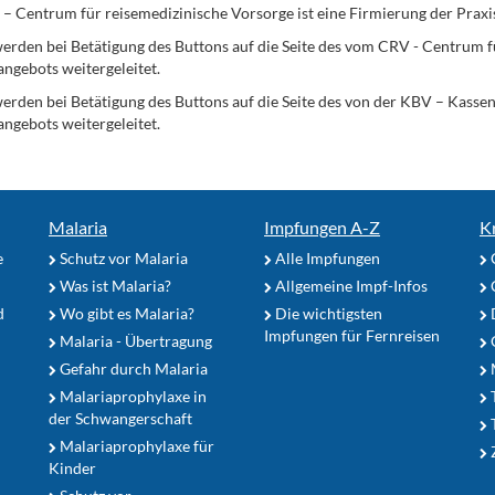
Centrum für reisemedizinische Vorsorge ist eine Firmierung der Praxi
erden bei Betätigung des Buttons auf die Seite des vom CRV - Centrum f
angebots weitergeleitet.
werden bei Betätigung des Buttons auf die Seite des von der KBV – Kass
angebots weitergeleitet.
Malaria
Impfungen A-Z
K
e
Schutz vor Malaria
Alle Impfungen
Was ist Malaria?
Allgemeine Impf-Infos
d
Wo gibt es Malaria?
Die wichtigsten
Impfungen für Fernreisen
Malaria - Übertragung
G
Gefahr durch Malaria
Malariaprophylaxe in
der Schwangerschaft
Malariaprophylaxe für
Z
Kinder