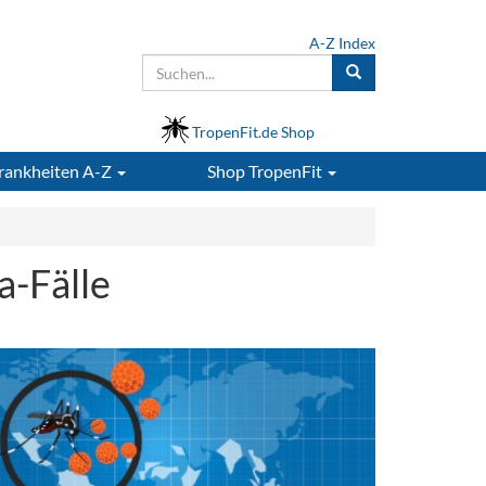
A-Z Index
TropenFit.de Shop
rankheiten A-Z
Shop
TropenFit
a-Fälle