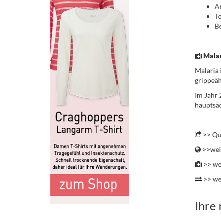
A
To
Be
.
Malar
Malaria 
grippeäh
Im Jahr 
hauptsäc
.
>> Qu
>>weit
>> we
>> we
Ihre