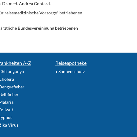
s Dr. med. Andrea Gontard.
ür reisemedizinische Vorsorge* betriebenen
enärztliche Bundesvereinigung betriebenen
rankheiten A-Z
Reiseapotheke
Chikungunya
Sonnenschutz
Cholera
Denguefieber
elbfieber
Malaria
Tollwut
Typhus
ika Virus