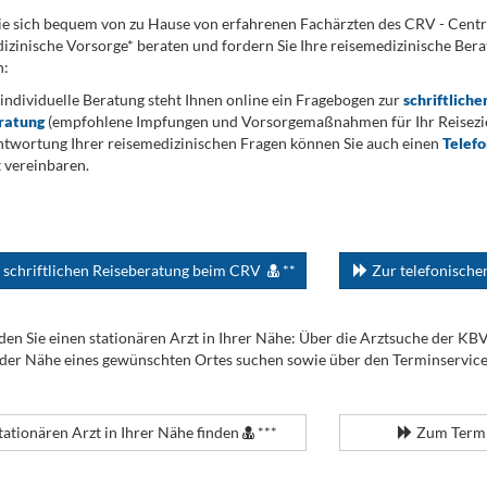
ie sich bequem von zu Hause von erfahrenen Fachärzten des CRV - Cent
izinische Vorsorge* beraten und fordern Sie Ihre reisemedizinische Berat
n:
 individuelle Beratung steht Ihnen online ein Fragebogen zur
schriftliche
ratung
(empfohlene Impfungen und Vorsorgemaßnahmen für Ihr Reiseziel
twortung Ihrer reisemedizinischen Fragen können Sie auch einen
Telef
 vereinbaren.
 schriftlichen Reiseberatung beim CRV
**
Zur telefonisch
den Sie einen stationären Arzt in Ihrer Nähe: Über die Arztsuche der KB
 der Nähe eines gewünschten Ortes suchen sowie über den Terminservic
tationären Arzt in Ihrer Nähe finden
***
Zum Termi