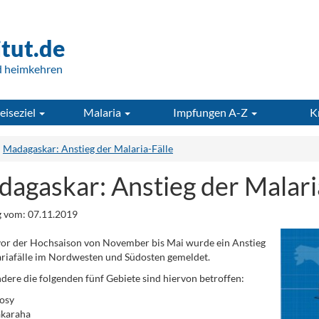
itut.de
d heimkehren
eiseziel
Malaria
Impfungen A-Z
K
Madagaskar: Anstieg der Malaria-Fälle
agaskar: Anstieg der Malari
 vom: 07.11.2019
vor der Hochsaison von November bis Mai wurde ein Anstieg
riafälle im Nordwesten und Südosten gemeldet.
dere die folgenden fünf Gebiete sind hiervon betroffen:
osy
akaraha