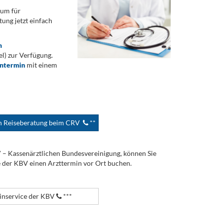
rum für
ung jetzt einfach
n
) zur Verfügung.
ontermin
mit einem
en Reiseberatung beim CRV
**
V – Kassenärztlichen Bundesvereinigung, können Sie
e der KBV einen Arzttermin vor Ort buchen.
nservice der KBV
***