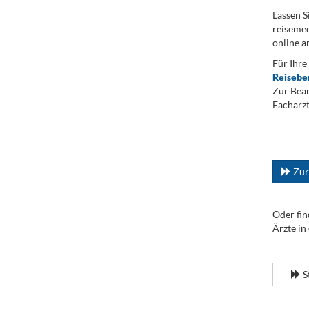
Lassen S
reisemed
online a
Für Ihre
Reisebe
Zur Bean
Facharzt
.
...
Zur
Oder fin
Ärzte in
.
S
.