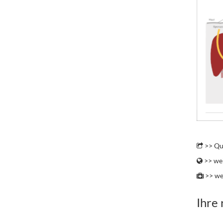
.
>> Qu
>> wei
>> we
Ihre