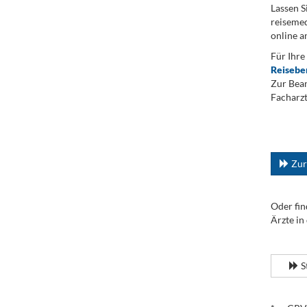
Lassen S
reisemed
online a
Für Ihre
Reisebe
Zur Bean
Facharzt
.
...
Zur
Oder fin
Ärzte in
.
S
.