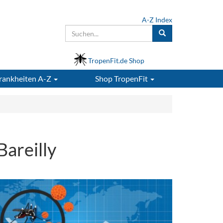
A-Z Index
TropenFit.de Shop
rankheiten A-Z
Shop
TropenFit
Bareilly