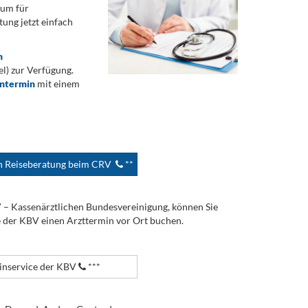
rum für
ung jetzt einfach
n
) zur Verfügung.
ontermin
mit einem
en Reiseberatung beim CRV
**
V – Kassenärztlichen Bundesvereinigung, können Sie
e der KBV einen Arzttermin vor Ort buchen.
nservice der KBV
***