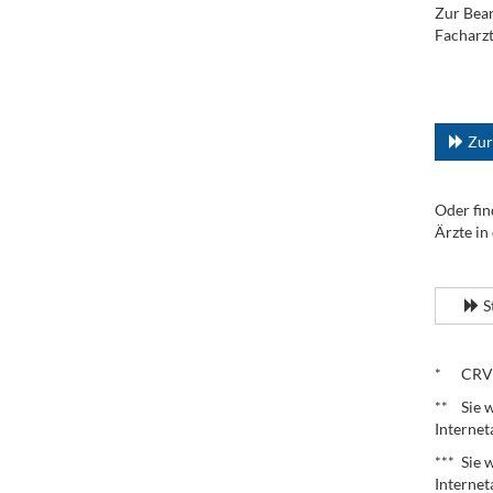
Zur Bean
Facharzt
.
...
Zur
Oder fin
Ärzte in
.
S
.
* CRV – 
** Sie w
Internet
*** Sie 
Internet