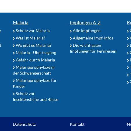
Malaria
Impfungen A-Z
K
e
Schutz vor Malaria
Alle Impfungen
Was ist Malaria?
Allgemeine Impf-Infos
d
Wo gibt es Malaria?
Die wichtigsten
Impfungen für Fernreisen
Malaria - Übertragung
G
Gefahr durch Malaria
Malariaprophylaxe in
der Schwangerschaft
Malariaprophylaxe für
Z
Kinder
Schutz vor
Insektenstiche und -bisse
Datenschutz
Kontakt
N