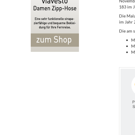
November
183 im J
Die Mala
im Jahr 
Die am s
M
M
M
.