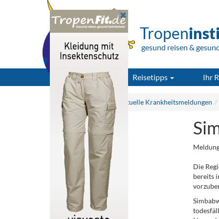
Tropen
inst
gesund reisen & gesun
Reisetipps
Ihr R
Tropeninstitut.de
Aktuelle Krankheitsmeldungen
Sim
Meldung
Die Regi
bereits 
vorzuber
Simbabwe
todesfäl