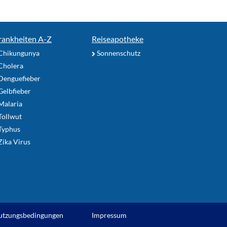
rankheiten A-Z
Reiseapotheke
Chikungunya
Sonnenschutz
Cholera
Denguefieber
elbfieber
Malaria
Tollwut
Typhus
ika Virus
utzungsbedingungen
Impressum