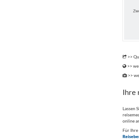
.
>> Qu
>> wei
>> we
Ihre
Lassen S
reisemed
online a
Für Ihre
Reisebe