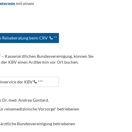
ontermin
mit einem
en Reiseberatung beim CRV
**
V – Kassenärztlichen Bundesvereinigung, können Sie
e der KBV einen Arzttermin vor Ort buchen.
nservice der KBV
***
s Dr. med. Andrea Gontard.
ür reisemedizinische Vorsorge* betriebenen
enärztliche Bundesvereinigung betriebenen