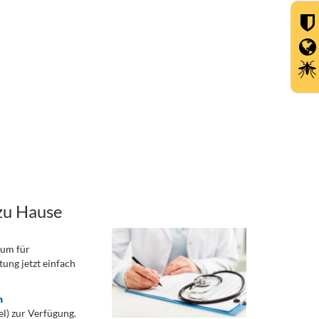
zu Hause
rum für
ung jetzt einfach
n
) zur Verfügung.