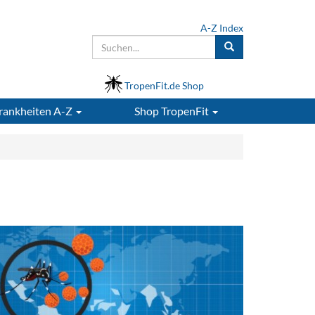
A-Z Index
TropenFit.de Shop
rankheiten A-Z
Shop
TropenFit