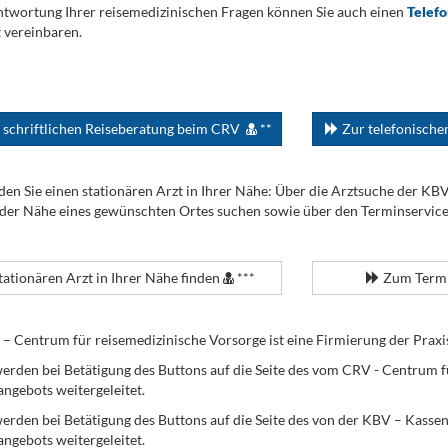
twortung Ihrer reisemedizinischen Fragen können Sie auch einen
Telef
 vereinbaren.
 schriftlichen Reiseberatung beim CRV
**
Zur telefonisch
den Sie einen stationären Arzt in Ihrer Nähe: Über die Arztsuche der KB
 der Nähe eines gewünschten Ortes suchen sowie über den Terminservic
tationären Arzt in Ihrer Nähe finden
***
Zum Termi
Centrum für reisemedizinische Vorsorge ist eine Firmierung der Praxi
erden bei Betätigung des Buttons auf die Seite des vom CRV - Centrum f
angebots weitergeleitet.
werden bei Betätigung des Buttons auf die Seite des von der KBV – Kass
angebots weitergeleitet.