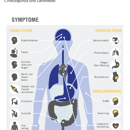
Chikungunya und Gelbfieber.
.