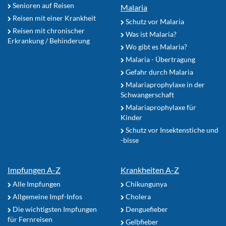
Senioren auf Reisen
Malaria
Reisen mit einer Krankheit
Schutz vor Malaria
Reisen mit chronischer
Was ist Malaria?
Erkrankung / Behinderung
Wo gibt es Malaria?
Malaria - Übertragung
Gefahr durch Malaria
Malariaprophylaxe in der
Schwangerschaft
Malariaprophylaxe für
Kinder
Schutz vor Insektenstiche und
-bisse
Impfungen A-Z
Krankheiten A-Z
Alle Impfungen
Chikungunya
Allgemeine Impf-Infos
Cholera
Die wichtigsten Impfungen
Denguefieber
für Fernreisen
Gelbfieber