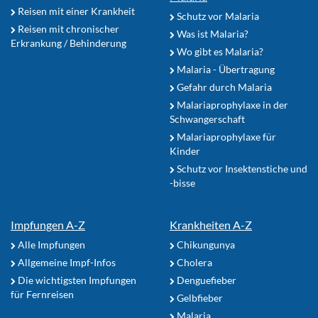
Reisen mit einer Krankheit
Schutz vor Malaria
Reisen mit chronischer
Was ist Malaria?
Erkrankung / Behinderung
Wo gibt es Malaria?
Malaria - Übertragung
Gefahr durch Malaria
Malariaprophylaxe in der
Schwangerschaft
Malariaprophylaxe für
Kinder
Schutz vor Insektenstiche und
-bisse
Impfungen A-Z
Krankheiten A-Z
Alle Impfungen
Chikungunya
Allgemeine Impf-Infos
Cholera
Die wichtigsten Impfungen
Denguefieber
für Fernreisen
Gelbfieber
Malaria