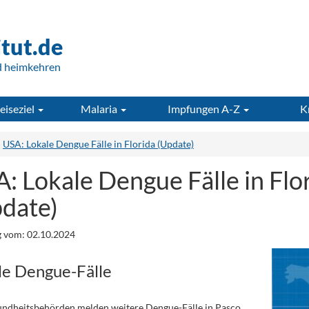
itut.de
d heimkehren
eiseziel
Malaria
Impfungen A-Z
K
USA: Lokale Dengue Fälle in Florida (Update)
: Lokale Dengue Fälle in Flo
date)
 vom: 02.10.2024
le Dengue-Fälle
undheitsbehörden melden weitere Dengue-Fälle in Pasco