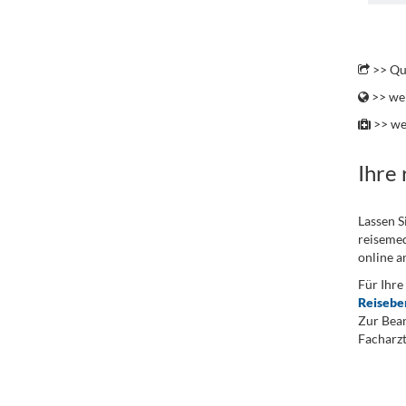
.
>> Qu
>> wei
>> we
Ihre
Lassen S
reisemed
online a
Für Ihre
Reisebe
Zur Bean
Facharzt
.
...