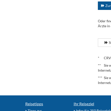
Zur
Oder fin
Ärzte in
.
S
.
* CRV – 
** Sie w
Internet
*** Sie 
Internet
Reisetipps
Ihr Reiseziel
Tipps zur
Infos für 350 Reiseziel