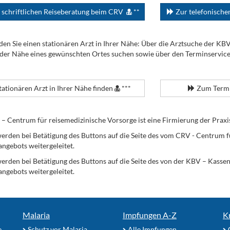
 schriftlichen Reiseberatung beim CRV
**
Zur telefonisch
den Sie einen stationären Arzt in Ihrer Nähe: Über die Arztsuche der KB
 der Nähe eines gewünschten Ortes suchen sowie über den Terminservic
tationären Arzt in Ihrer Nähe finden
***
Zum Termi
Centrum für reisemedizinische Vorsorge ist eine Firmierung der Praxi
erden bei Betätigung des Buttons auf die Seite des vom CRV - Centrum f
angebots weitergeleitet.
werden bei Betätigung des Buttons auf die Seite des von der KBV – Kass
angebots weitergeleitet.
Malaria
Impfungen A-Z
K
e
Schutz vor Malaria
Alle Impfungen