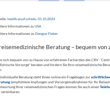
elle:
health.wusf.usf.edu, 01.10.2024
tere Informationen zu
USA
itere Informationen zu
Dengue-Fieber
 reisemedizinische Beratung – bequem von 
ie sich bequem von zu Hause von erfahrenen Fachärzten des CRV - Cent
izinische Vorsorge* beraten und fordern Sie Ihre reisemedizinische Berat
n:
 individuelle Beratung steht Ihnen online ein Fragebogen zur
schriftliche
ratung
(empfohlene Impfungen und Vorsorgemaßnahmen für Ihr Reiseziel
twortung Ihrer reisemedizinischen Fragen können Sie auch einen
Telef
 vereinbaren.