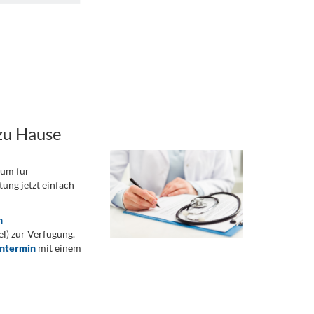
zu Hause
rum für
ung jetzt einfach
n
) zur Verfügung.
ontermin
mit einem