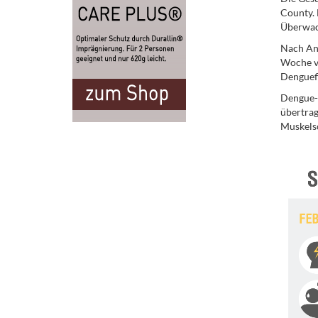
County. 
Überwac
Nach Ang
Woche vo
Denguefi
Dengue-F
übertrag
Muskelsc
.