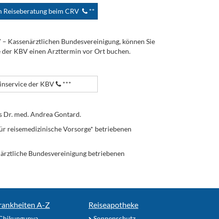
en Reiseberatung beim CRV
**
V – Kassenärztlichen Bundesvereinigung, können Sie
e der KBV einen Arzttermin vor Ort buchen.
nservice der KBV
***
s Dr. med. Andrea Gontard.
ür reisemedizinische Vorsorge* betriebenen
enärztliche Bundesvereinigung betriebenen
rankheiten A-Z
Reiseapotheke
Chikungunya
Sonnenschutz