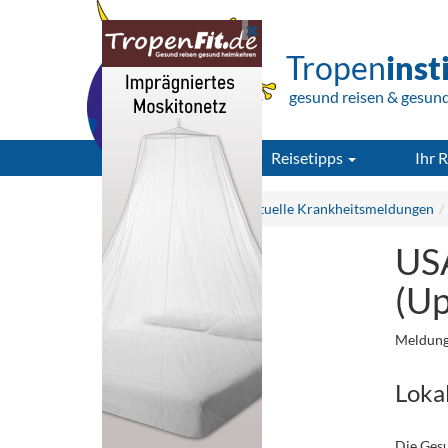
Tropen
inst
gesund reisen & gesun
Reisetipps
Ihr R
Tropeninstitut.de
Aktuelle Krankheitsmeldungen
USA
(Up
Meldung
Loka
Die Ges