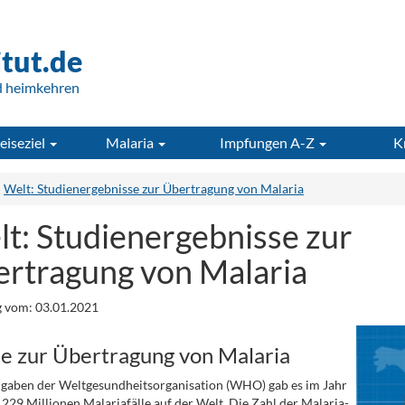
itut.de
d heimkehren
eiseziel
Malaria
Impfungen A-Z
K
Welt: Studienergebnisse zur Übertragung von Malaria
t: Studienergebnisse zur
rtragung von Malaria
 vom: 03.01.2021
ie zur Übertragung von Malaria
gaben der Weltgesundheitsorganisation (WHO) gab es im Jahr
 229 Millionen Malariafälle auf der Welt. Die Zahl der Malaria-