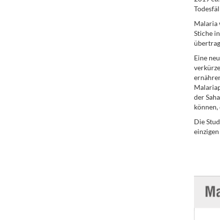
Todesfäl
Malaria 
Stiche i
übertrag
Eine neu
verkürze
ernähren
Malariap
der Saha
können, d
Die Stud
einzigen
.