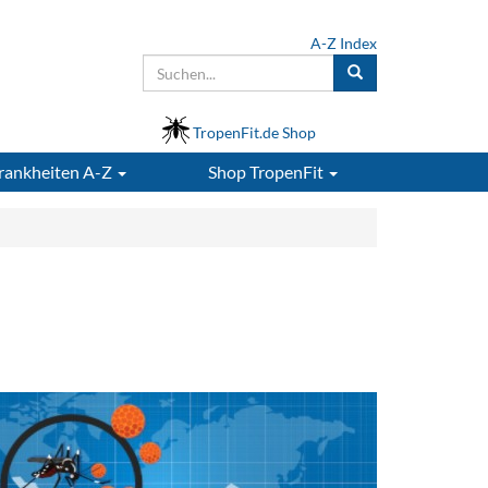
A-Z Index
TropenFit.de Shop
rankheiten A-Z
Shop
TropenFit