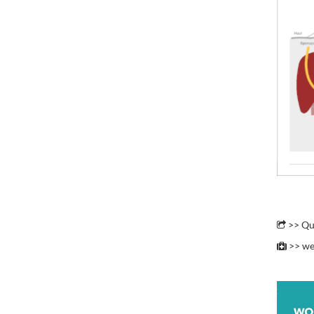
.
>> Qu
>> we
.