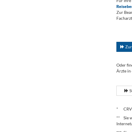
Für Ihre
Reisebe
Zur Bean
Facharzt
.
...
Zur
Oder fin
Ärzte in
.
S
.
* CRV – 
** Sie w
Internet