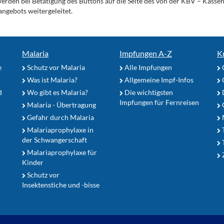
werden bei Betätigung des Buttons auf die Seite des von der KBV – Kass
angebots weitergeleitet.
Malaria
Impfungen A-Z
K
e
Schutz vor Malaria
Alle Impfungen
Was ist Malaria?
Allgemeine Impf-Infos
d
Wo gibt es Malaria?
Die wichtigsten
Impfungen für Fernreisen
Malaria - Übertragung
G
Gefahr durch Malaria
Malariaprophylaxe in
der Schwangerschaft
Malariaprophylaxe für
Z
Kinder
Schutz vor
Insektenstiche und -bisse