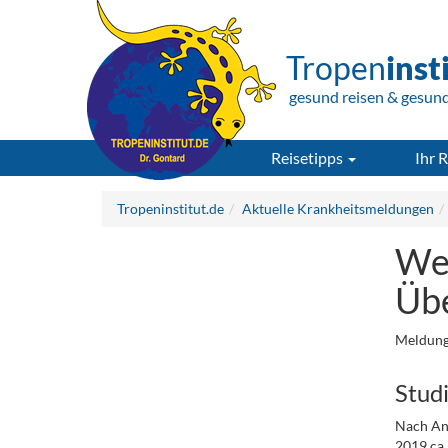
Tropen
inst
gesund reisen & gesun
Reisetipps
Ihr R
Tropeninstitut.de
Aktuelle Krankheitsmeldungen
Wel
Übe
Meldung
Stud
Nach An
2019 ca.