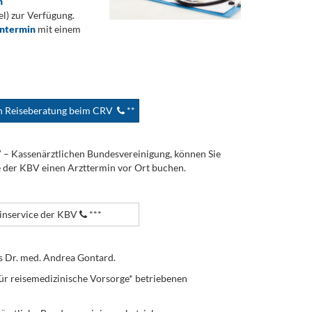
n
) zur Verfügung.
ontermin
mit einem
en Reiseberatung beim CRV
**
V – Kassenärztlichen Bundesvereinigung, können Sie
e der KBV einen Arzttermin vor Ort buchen.
nservice der KBV
***
s Dr. med. Andrea Gontard.
ür reisemedizinische Vorsorge* betriebenen