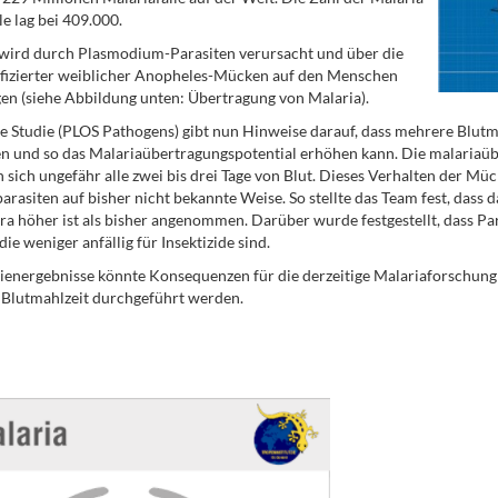
le lag bei 409.000.
wird durch Plasmodium-Parasiten verursacht und über die
nfizierter weiblicher Anopheles-Mücken auf den Menschen
en (siehe Abbildung unten: Übertragung von Malaria).
e Studie (PLOS Pathogens) gibt nun Hinweise darauf, dass mehrere Blutma
n und so das Malariaübertragungspotential erhöhen kann. Die malaria
 sich ungefähr alle zwei bis drei Tage von Blut. Dieses Verhalten der Mü
arasiten auf bisher nicht bekannte Weise. So stellte das Team fest, dass
ra höher ist als bisher angenommen. Darüber wurde festgestellt, dass 
ie weniger anfällig für Insektizide sind.
ienergebnisse könnte Konsequenzen für die derzeitige Malariaforschung
 Blutmahlzeit durchgeführt werden.