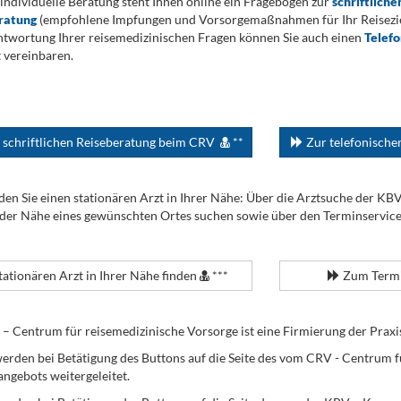
 individuelle Beratung steht Ihnen online ein Fragebogen zur
schriftliche
ratung
(empfohlene Impfungen und Vorsorgemaßnahmen für Ihr Reiseziel
twortung Ihrer reisemedizinischen Fragen können Sie auch einen
Telef
 vereinbaren.
 schriftlichen Reiseberatung beim CRV
**
Zur telefonisch
den Sie einen stationären Arzt in Ihrer Nähe: Über die Arztsuche der KB
 der Nähe eines gewünschten Ortes suchen sowie über den Terminservic
tationären Arzt in Ihrer Nähe finden
***
Zum Termi
Centrum für reisemedizinische Vorsorge ist eine Firmierung der Praxi
erden bei Betätigung des Buttons auf die Seite des vom CRV - Centrum f
angebots weitergeleitet.