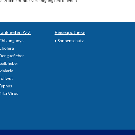
enärztliche Bundesvereinigung betriebenen
rankheiten A-Z
Reiseapotheke
Chikungunya
Sonnenschutz
Cholera
Denguefieber
elbfieber
Malaria
Tollwut
Typhus
ika Virus