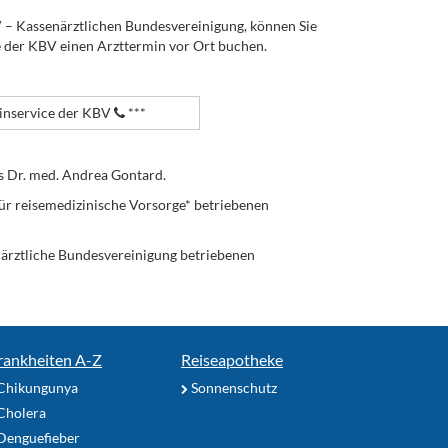
V – Kassenärztlichen Bundesvereinigung, können Sie
e der KBV einen Arzttermin vor Ort buchen.
nservice der KBV
***
s Dr. med. Andrea Gontard.
ür reisemedizinische Vorsorge* betriebenen
enärztliche Bundesvereinigung betriebenen
rankheiten A-Z
Reiseapotheke
Chikungunya
Sonnenschutz
Cholera
Denguefieber