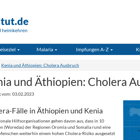
itut.de
d heimkehren
eiseziel
Malaria
Impfungen A-Z
K
Kenia und Äthiopien: Cholera Ausbruch
ia und Äthiopien: Cholera A
 vom: 03.02.2023
ra-Fälle in Äthiopien und Kenia
ionale Hilfsorganisationen gehen davon aus, dass in 10
en (Woredas) der Regionen Oromia und Somalia rund eine
Menschen weiterhin einem hohen Cholera-Risiko ausgesetzt