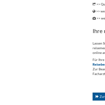
>> Qu
>> wei
>> we
Ihre
Lassen S
reisemed
online a
Für Ihre
Reisebe
Zur Bean
Facharzt
.
...
Zur