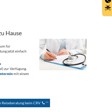
zu Hause
rum für
ung jetzt einfach
n
) zur Verfügung.
ontermin
mit einem
en Reiseberatung beim CRV
**