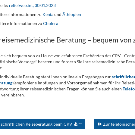
elle:
reliefweb.int, 30.01.2023
tere Informationen zu
Kenia
und
Äthiopien
itere Informationen zu
Cholera
 reisemedizinische Beratung – bequem von 
ie sich bequem von zu Hause von erfahrenen Fachärzten des CRV - Cent
izinische Vorsorge* beraten und fordern Sie Ihre reisemedizinische Berat
n:
 individuelle Beratung steht Ihnen online ein Fragebogen zur
schriftliche
ratung
(empfohlene Impfungen und Vorsorgemaßnahmen für Ihr Reiseziel
twortung Ihrer reisemedizinischen Fragen können Sie auch einen
Telef
 vereinbaren.
 schriftlichen Reiseberatung beim CRV
**
Zur telefonisch