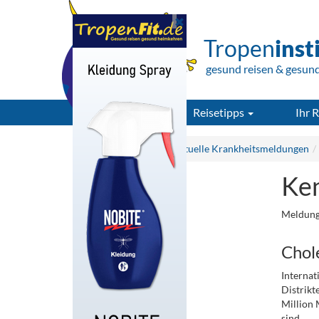
Tropen
inst
gesund reisen & gesun
Reisetipps
Ihr R
Tropeninstitut.de
Aktuelle Krankheitsmeldungen
Ken
Meldung
Chole
Internat
Distrikt
Million 
sind.