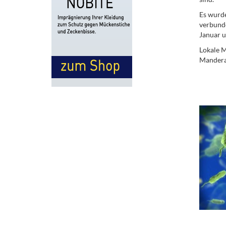
Es wurde
verbunde
Januar u
Lokale M
Mandera.
.
.
.