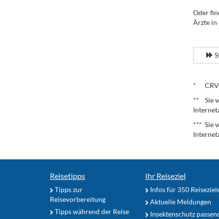
Oder fin
Ärzte in
.
S
.
* CRV – 
** Sie w
Internet
*** Sie 
Internet
Reisetipps
Ihr Reiseziel
Tipps zur
Infos für 350 Reiseziel
Reisevorbereitung
Aktuelle Meldungen
Tipps während der Reise
Insektenschutz passen