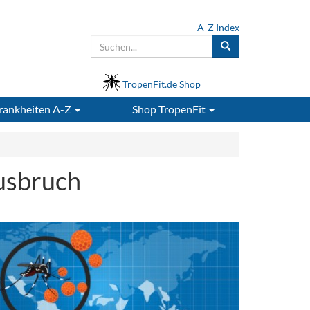
A-Z Index
TropenFit.de Shop
rankheiten A-Z
Shop
TropenFit
usbruch