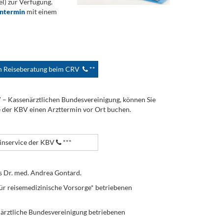
) zur Verfügung.
ontermin
mit einem
en Reiseberatung beim CRV
**
V – Kassenärztlichen Bundesvereinigung, können Sie
e der KBV einen Arzttermin vor Ort buchen.
nservice der KBV
***
s Dr. med. Andrea Gontard.
ür reisemedizinische Vorsorge* betriebenen
enärztliche Bundesvereinigung betriebenen