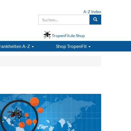
A-Z Index
TropenFit.de Shop
rankheiten A-Z
Shop
TropenFit