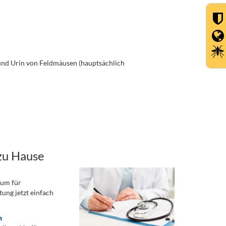
 und Urin von Feldmäusen (hauptsächlich
zu Hause
rum für
ung jetzt einfach
n