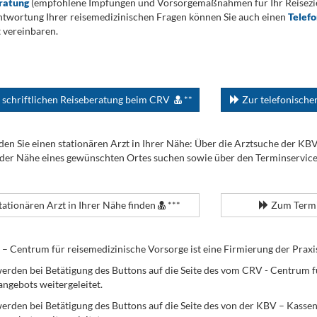
ratung
(empfohlene Impfungen und Vorsorgemaßnahmen für Ihr Reiseziel
twortung Ihrer reisemedizinischen Fragen können Sie auch einen
Telef
 vereinbaren.
 schriftlichen Reiseberatung beim CRV
**
Zur telefonisch
den Sie einen stationären Arzt in Ihrer Nähe: Über die Arztsuche der KB
 der Nähe eines gewünschten Ortes suchen sowie über den Terminservic
tationären Arzt in Ihrer Nähe finden
***
Zum Termi
Centrum für reisemedizinische Vorsorge ist eine Firmierung der Praxi
erden bei Betätigung des Buttons auf die Seite des vom CRV - Centrum f
angebots weitergeleitet.
werden bei Betätigung des Buttons auf die Seite des von der KBV – Kass