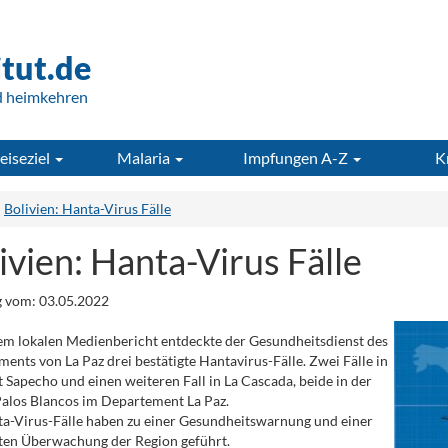
itut.de
d heimkehren
eiseziel
Malaria
Impfungen A-Z
K
Bolivien: Hanta-Virus Fälle
ivien: Hanta-Virus Fälle
 vom: 03.05.2022
em lokalen Medienbericht entdeckte der Gesundheitsdienst des
ents von La Paz drei bestätigte Hantavirus-Fälle. Zwei Fälle in
t Sapecho und einen weiteren Fall in La Cascada, beide in der
alos Blancos im Departement La Paz.
a-Virus-Fälle haben zu einer Gesundheitswarnung und einer
ten Überwachung der Region geführt.