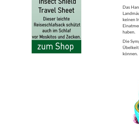
Das Hant
Landmäus
keinen I
Einatmen
haben.
Die Symp
Übelkei
können. 