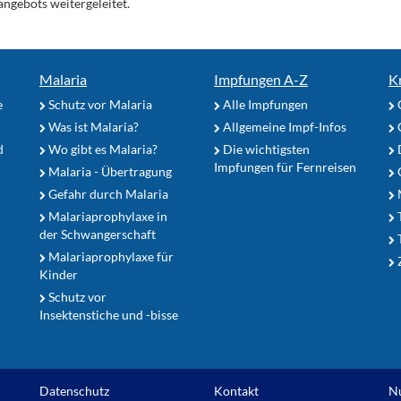
angebots weitergeleitet.
Malaria
Impfungen A-Z
K
e
Schutz vor Malaria
Alle Impfungen
Was ist Malaria?
Allgemeine Impf-Infos
d
Wo gibt es Malaria?
Die wichtigsten
Impfungen für Fernreisen
Malaria - Übertragung
G
Gefahr durch Malaria
Malariaprophylaxe in
der Schwangerschaft
Malariaprophylaxe für
Z
Kinder
Schutz vor
Insektenstiche und -bisse
Datenschutz
Kontakt
N