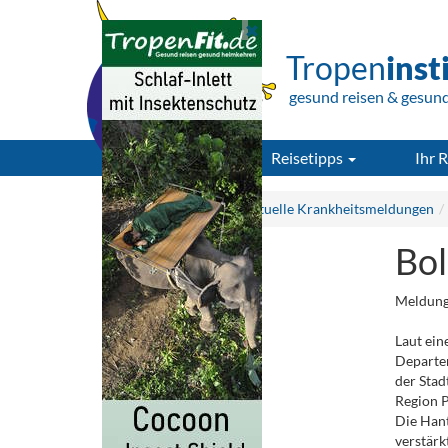
Tropen
inst
gesund reisen & gesun
Reisetipps
Ihr R
Tropeninstitut.de
Aktuelle Krankheitsmeldungen
Bol
Meldung
Laut ein
Departem
der Stad
Region P
Die Hant
verstärk