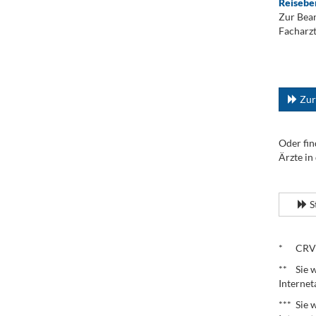
Reisebe
Zur Bean
Facharzt
.
...
Zur
Oder fin
Ärzte in
.
S
.
* CRV – 
** Sie w
Internet
*** Sie 