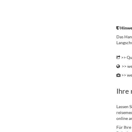
.
Hinwe
Das Hant
Langsch
.
>> Qu
>> we
>> we
Ihre
Lassen S
reisemed
online a
Für Ihre