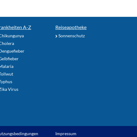
rankheiten A-Z
Reiseapotheke
Chikungunya
Sonnenschutz
Cholera
Denguefieber
elbfieber
Malaria
Tollwut
Typhus
ika Virus
utzungsbedingungen
Impressum