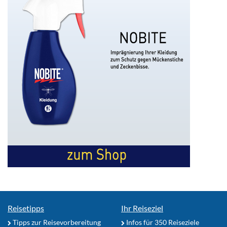
Reisetipps
Ihr Reiseziel
Tipps zur Reisevorbereitung
Infos für 350 Reiseziele