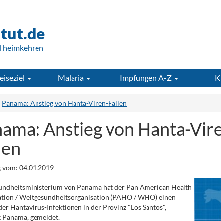
itut.de
d heimkehren
eiseziel
Malaria
Impfungen A-Z
K
Panama: Anstieg von Hanta-Viren-Fällen
ama: Anstieg von Hanta-Vir
len
 vom: 04.01.2019
undheitsministerium von Panama hat der Pan American Health
ation / Weltgesundheitsorganisation (PAHO / WHO) einen
der Hantavirus-Infektionen in der Provinz "Los Santos",
k Panama, gemeldet.