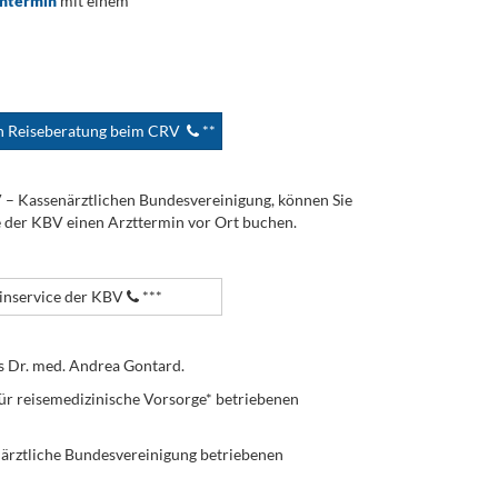
ontermin
mit einem
en Reiseberatung beim CRV
**
V – Kassenärztlichen Bundesvereinigung, können Sie
e der KBV einen Arzttermin vor Ort buchen.
nservice der KBV
***
s Dr. med. Andrea Gontard.
ür reisemedizinische Vorsorge* betriebenen
enärztliche Bundesvereinigung betriebenen