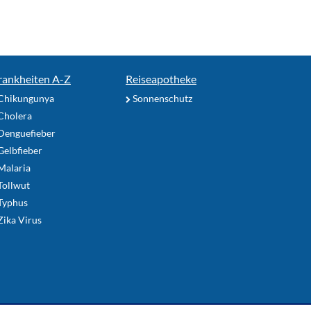
rankheiten A-Z
Reiseapotheke
Chikungunya
Sonnenschutz
Cholera
Denguefieber
elbfieber
Malaria
Tollwut
Typhus
ika Virus