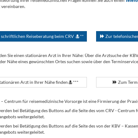
twortung Ihrer reisemedizinischen Fragen können Sie auch einen
Telef
 vereinbaren.
 schriftlichen Reiseberatung beim CRV
**
Zur telefonisch
den Sie einen stationären Arzt in Ihrer Nähe: Über die Arztsuche der KB
 der Nähe eines gewünschten Ortes suchen sowie über den Terminservic
tationären Arzt in Ihrer Nähe finden
***
Zum Termi
Centrum für reisemedizinische Vorsorge ist eine Firmierung der Praxi
erden bei Betätigung des Buttons auf die Seite des vom CRV - Centrum f
angebots weitergeleitet.
werden bei Betätigung des Buttons auf die Seite des von der KBV – Kass
angebots weitergeleitet.