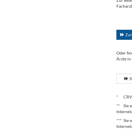
Zur Bean
Facharzt
.
...
Zur
Oder fin
Ärzte in
.
S
.
* CRV – 
** Sie w
Internet
*** Sie 
Internet