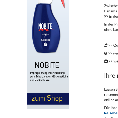
Zwische
Panama i
99 in de
In der P
ohne Lun
.
>> Qu
>> wei
>> we
Ihre
Lassen S
reisemed
online a
Für Ihre
Reisebe