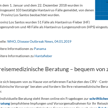
n dem 1. Januar und dem 22. Dezember 2018 wurden in
nsgesamt 103 bestätigte Hantavirus-Fälle gemeldet, von denen
r Provinz Los Santos beobachtet wurden.
rovinz Los Santos wurden 51 Fälle als Hantavirus-Fieber (HF)
gensyndrom und 48 Fälle als Hantavirus-Lungensyndrom (HPS) eingestuft,
elle:
WHO, Disease Outbreak News, 04.01.2019
tere Informationen zu
Panama
itere Informationen zu
Hantafieber
 reisemedizinische Beratung – bequem von 
ie sich bequem von zu Hause von erfahrenen Fachärzten des CRV - Cent
izinische Vorsorge* beraten und fordern Sie Ihre reisemedizinische Berat
n:
 individuelle Beratung steht Ihnen online ein Fragebogen zur
schriftliche
ratung
(empfohlene Impfungen und Vorsorgemaßnahmen für Ihr Reiseziel