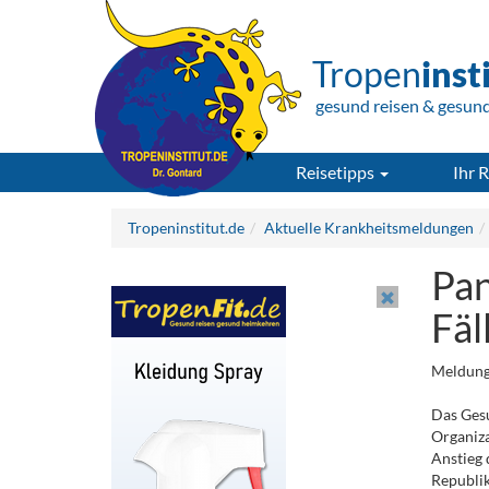
Tropen
inst
gesund reisen & gesun
Reisetipps
Ihr R
Tropeninstitut.de
Aktuelle Krankheitsmeldungen
Pan
Fäl
Meldung
Das Ges
Organiz
Anstieg 
Republi