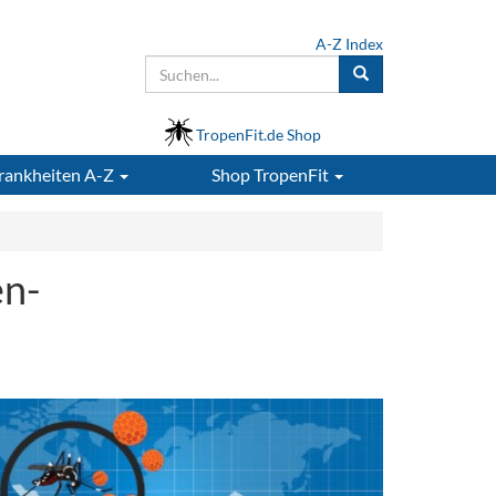
A-Z Index
TropenFit.de Shop
rankheiten A-Z
Shop
TropenFit
en-