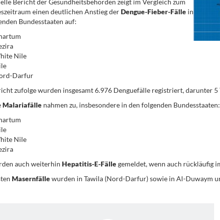
elle Bericht der Gesundheitsbehörden zeigt im Vergleich zum
szeitraum einen deutlichen Anstieg der
Dengue-Fieber-Fälle
in
enden Bundesstaaten auf:
hartum
zira
ite Nile
le
ord-Darfur
cht zufolge wurden insgesamt 6.976 Denguefälle registriert, darunter 5 
e
Malariafälle
nahmen zu, insbesondere in den folgenden Bundesstaaten:
hartum
le
ite Nile
zira
rden auch weiterhin
Hepatitis-E-Fälle
gemeldet, wenn auch rückläufig i
sten
Masernfälle
wurden in Tawila (Nord-Darfur) sowie in Al-Duwaym und