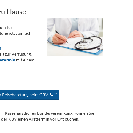
zu Hause
rum für
ung jetzt einfach
n
) zur Verfügung.
ontermin
mit einem
en Reiseberatung beim CRV
**
V – Kassenärztlichen Bundesvereinigung, können Sie
e der KBV einen Arzttermin vor Ort buchen.