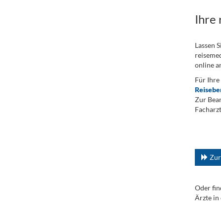
Ihre
Lassen S
reisemed
online a
Für Ihre
Reisebe
Zur Bean
Facharzt
.
...
Zur
Oder fin
Ärzte in
.