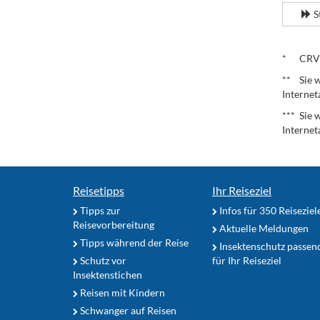
S
.
* CRV – 
** Sie w
Internet
*** Sie 
Internet
Reisetipps
Ihr Reiseziel
Tipps zur
Infos für 350 Reiseziel
Reisevorbereitung
Aktuelle Meldungen
Tipps während der Reise
Insektenschutz passen
Schutz vor
für Ihr Reiseziel
Insektenstichen
Reisen mit Kindern
Schwanger auf Reisen