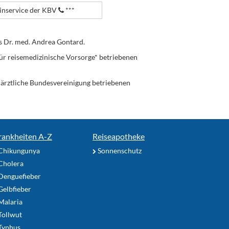
nservice der KBV
***
s Dr. med. Andrea Gontard.
ür reisemedizinische Vorsorge* betriebenen
enärztliche Bundesvereinigung betriebenen
rankheiten A-Z
Reiseapotheke
Chikungunya
Sonnenschutz
Cholera
Denguefieber
elbfieber
Malaria
Tollwut
Typhus