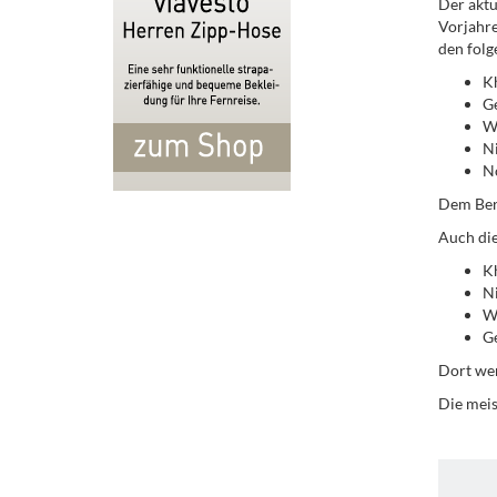
Der aktu
Vorjahre
den folg
K
Ge
Wh
Ni
N
Dem Beri
Auch di
K
Ni
Wh
Ge
Dort we
Die mei
.