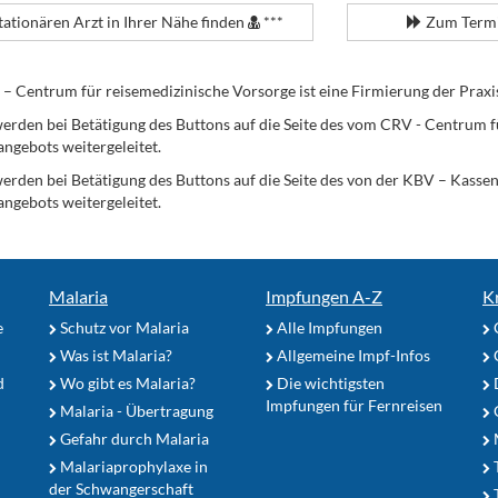
tationären Arzt in Ihrer Nähe finden
***
Zum Termi
Centrum für reisemedizinische Vorsorge ist eine Firmierung der Praxi
erden bei Betätigung des Buttons auf die Seite des vom CRV - Centrum f
angebots weitergeleitet.
werden bei Betätigung des Buttons auf die Seite des von der KBV – Kass
angebots weitergeleitet.
Malaria
Impfungen A-Z
K
e
Schutz vor Malaria
Alle Impfungen
Was ist Malaria?
Allgemeine Impf-Infos
d
Wo gibt es Malaria?
Die wichtigsten
Impfungen für Fernreisen
Malaria - Übertragung
G
Gefahr durch Malaria
Malariaprophylaxe in
der Schwangerschaft