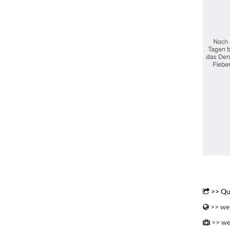
.
.
>> Qu
>> wei
>> we