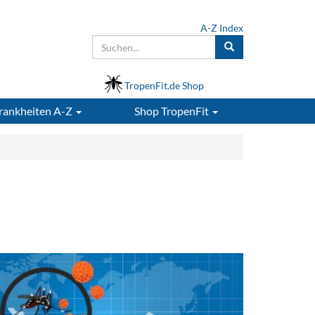
A-Z Index
TropenFit.de Shop
rankheiten A-Z
Shop
TropenFit
d