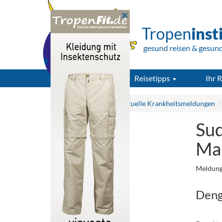
Tropen
inst
gesund reisen & gesun
Reisetipps
Ihr R
Tropeninstitut.de
Aktuelle Krankheitsmeldungen
Sud
Mal
Meldung
Deng